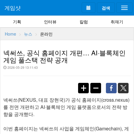
게임샷
검색
Togg
navi
기획
인터뷰
칼럼
취재기
Home
뉴스
온라인
넥써쓰, 공식 홈페이지 개편… AI·블록체인
게임 풀스택 전략 공개
2026-05-29 13:11:43
넥써쓰(NEXUS, 대표 장현국)가 공식 홈페이지(cross.nexus)
를 전면 개편하고 AI·블록체인 게임 플랫폼으로서의 전략 방
향을 공개했다.
이번 홈페이지는 넥써쓰의 사업을 게임체인(Gamechain), 게