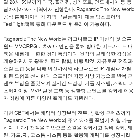
일 23시 59분까지 태국, 필리핀, 싱가포르, 인도네시아 등 동
남아시아 9개 지역에서 진행한다. Ragnarok: The New World
공식 홈페이지와 각 지역 구글플레이, 애플 앱스토어의
TestFlight앱을 통해 다운로드 후 플레이 가능하다.
Ragnarok: The New World는 라그나로크 IP 기반의 첫 오픈
월드 MMORPG로 차세대 엔진을 통해 방대한 미드가르드 대
륙을 새롭게 구현한 것이 특징이다. 원작의 클래식한 감성을
계승하면서도 광활한 필드 탐험, 비행 탈것, 자유로운 전직과
스킬 조합 등을 더해 이전까지의 라그나로크 IP 게임과 차별
화된 모험을 선사한다. 오프라인 자동 사냥 기능으로 반복 콘
텐츠 부담을 줄였으며 실시간 노점상, 커플 시스템, 캐릭터 커
스터마이징, MVP 탈것 포획 등 생활형 콘텐츠를 강화해 이용
자 취향에 따른 다양한 플레이도 지원한다.
이번 CBT에서는 캐릭터 성장부터 전투, 생활형 콘텐츠까지
Ragnarok: The New World의 주요 요소를 폭넓게 체험 가능
하다. 1, 2차 전직을 기반으로 스킬을 강화하고 장비 강화, 제
련, 카드, 펫, 코스튬 시스템 등을 활용해 캐릭터를 성장시킬