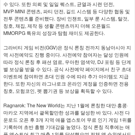
수 있다. 또한 의뢰 및 일일 퀘스트, 균열과 시련 던전,
MVP·MINI 콘텐츠, 파티 던전, 길드 시스템 등 다양한 협동 및
전투 콘텐츠를 준비했다. 장비 인챈트, 일부 룬 시스템, 탈것,
칭호, 채집, 제작 등 생활 콘텐츠까지 더해 오픈월드
MMORPG 특유의 성장과 탐험 재미도 제공한다.
그라비티 게임 비전(GGV)은 정식 론칭 전까지 동남아시아 지
역 사전예약도 진행 중이다. 사전예약 참여자는 달성 인원에
따라 정식 론칭 후 패션 염료, 우아한 염색약, DJ 포링 등 단계
별 보상을 받을 수 있다. 공식 사전예약 페이지에서 친구 초대
이벤트에 참여하면 초대 인원 수에 따라 추가 아이템도 지급
한다. 또한 자신의 라그나로크 온라인 계정을 인증하면 전용
칭호, 모험코인, 펫 뽑기권 등 보상을 획득할 수 있다.
Ragnarok: The New World는 지난 1월에 론칭한 대만·홍콩·
마카오 지역에서 괄목할만한 성과를 달성한 바 있다. 사전 다
운로드 오픈 후 3개 지역 애플 앱스토어 무료 인기 게임 1위를
기록하며 초반 흥행 기대감을 높였다. 정식 론칭 직후에는 애
플 앱스토어 최고 매출 1위를 달성했으며 전체 앱 순위에서도