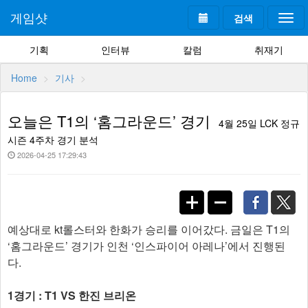
게임샷
검색
Togg
navi
기획
인터뷰
칼럼
취재기
Home
기사
오늘은 T1의 ‘홈그라운드’ 경기
4월 25일 LCK 정규
시즌 4주차 경기 분석
2026-04-25 17:29:43
예상대로 kt롤스터와 한화가 승리를 이어갔다. 금일은 T1의
‘홈그라운드’ 경기가 인천 ‘인스파이어 아레나’에서 진행된
다.
1경기 : T1 VS 한진 브리온