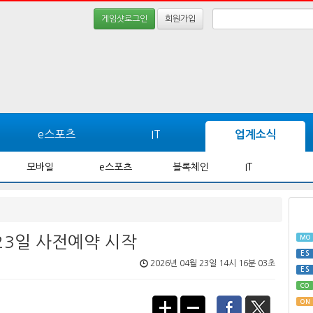
게임샷로그인
회원가입
e스포츠
IT
업계소식
모바일
e스포츠
블록체인
IT
 23일 사전예약 시작
MO
ES
2026년 04월 23일 14시 16분 03초
ES
CO
ON