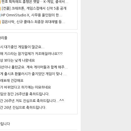
판호 획득해도 흥행은 옛말… K-게임, 중국서...
[컨콜] 크래프톤, 게임스컴에서 신작 5종 공개
HP OmniStudio X, 사무용 올인원의 한...
검은사막, 신규 클래스·최종장·최대레벨 등...
사리플
시 대기중인 게임들이 많군요...
해 지스타는 참가업체가 저조해질려나요???
상 보다는 낮게 나왔네요
6년이나 흘렀군요. 계속 게이머들과 함께 해주...
게 출시초 환불러시가 줄지었던 게임이 맞나 ...
래오래 건강해요
가 바뀌었다고 하기에는 미묘하네요
임샷 창간 26주년을 축하드립니다.
간 26주년 저도 진심으로 축하드립니다...^^
간 26년 진심으로 축하드립니다.
알립니다