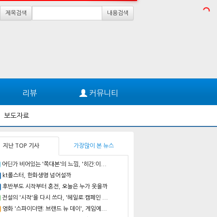
제목검색
내용검색
리뷰
커뮤니티
보도자료
지난 TOP 기사
가장많이 본 뉴스
어딘가 비어있는 '쪽대본'의 느낌, '히간:이...
kt롤스터, 한화생명 넘어설까
후반부도 시작부터 혼전, 오늘은 누가 웃을까
전설의 '시작'을 다시 쓰다, '헤일로:캠페인 ...
영화 '스파이더맨: 브랜드 뉴 데이', 게임에...