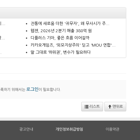
..
전통에 새로움 더한 '귀무자', 왜 무사시가 주...
웹젠, 2026년 2분기 매출 380억 원
..
디플러스 기아, 좋은 흐름 이어갈까
카카오게임즈, '외모지상주의' 딛고 'MOU 연합'...
.
말 그대로 ‘하위권’, 변수가 필요하다
로그인
등록하기 위해서는
이 필요합니다.
리스트
맨위로
광고안내
개인정보취급방침
이용약관