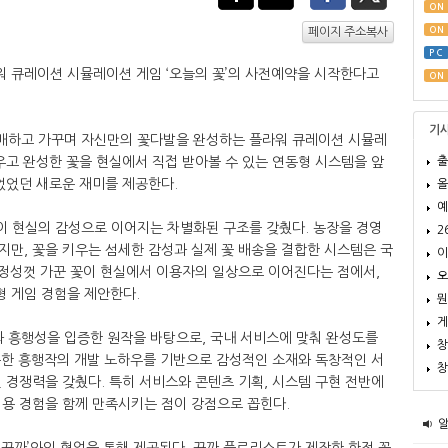
ON
ON
페이지 주소복사
PC
 큐레이션 시뮬레이션 게임 ‘오늘의 꽃’의 사전예약을 시작한다고
ON
기
 재배하고 가꾸며 자신만의 꽃다발을 완성하는 플라워 큐레이션 시뮬레
출
우고 완성한 꽃을 현실에서 직접 받아볼 수 있는 연동형 시스템을 앞
없었던 새로운 재미를 제공한다.
올
예
험이 현실의 감성으로 이어지는 차별화된 구조를 갖췄다. 농장을 경영
2
만, 꽃을 키우는 섬세한 감성과 실제 꽃 배송을 결합한 시스템은 국
이
 정성껏 가꾼 꽃이 현실에서 이용자의 일상으로 이어진다는 점에서,
오
 게임 경험을 제안한다.
뭔
게
과 흥행성을 입증한 원작을 바탕으로, 국내 서비스에 맞춰 완성도를
창
록한 흥행작의 개발 노하우를 기반으로 감성적인 소재와 독창적인 서
창
 경쟁력을 갖췄다. 특히 서비스와 콘텐츠 기획, 시스템 구현 전반에
이용 경험을 함께 만족시키는 점이 강점으로 꼽힌다.
 ‘꾸까’와의 협업을 통해 제공된다. 꾸까 플로리스트가 제작한 한정 꽃