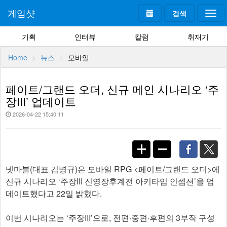
게임샷
검색
Togg
navi
기획
인터뷰
칼럼
취재기
Home
뉴스
모바일
페이트/그랜드 오더, 신규 메인 시나리오 ‘주
장III’ 업데이트
2026-04-22 15:40:11
넷마블(대표 김병규)은 모바일 RPG <페이트/그랜드 오더>에
신규 시나리오 ‘주장III 신영장후계전 아키타입 인셉션’을 업
데이트했다고 22일 밝혔다.
이번 시나리오는 ‘주장III’으로, 전편·중편·후편의 3부작 구성