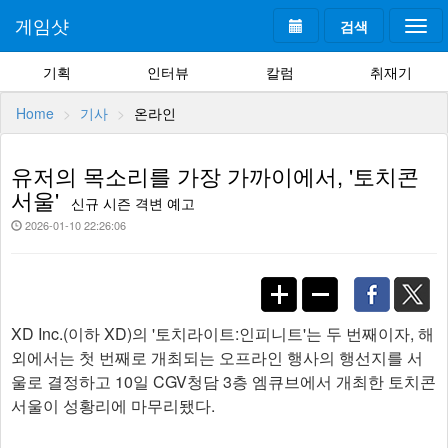
게임샷
검색
Togg
navi
기획
인터뷰
칼럼
취재기
Home
기사
온라인
유저의 목소리를 가장 가까이에서, '토치콘
서울'
신규 시즌 격변 예고
2026-01-10 22:26:06
XD Inc.(이하 XD)의 '토치라이트:인피니트'는 두 번째이자, 해
외에서는 첫 번째로 개최되는 오프라인 행사의 행선지를 서
울로 결정하고 10일 CGV청담 3층 엠큐브에서 개최한 토치콘
서울이 성황리에 마무리됐다.