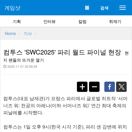
게임샷
검색
Togg
navi
기획
인터뷰
칼럼
취재기
Home
기사
컴투스 'SWC2025' 파리 월드 파이널 현장
현
지 팬들의 뜨거운 열기
2025-11-01 20:55:29
컴투스(대표 남재관)가 프랑스 파리에서 글로벌 히트작 ‘서머
너즈 워: 천공의 아레나(이하 서머너즈 워)’ 연간 최대 축제의
피날레를 시작했다.
컴투스는 1일 오후 9시(한국 시각 기준), 파리 센 강변에 위치