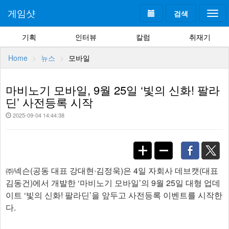
게임샷
검색
Togg
navi
기획
인터뷰
칼럼
취재기
Home
뉴스
모바일
마비노기 모바일, 9월 25일 ‘빛의 신화! 팔라
딘’ 사전등록 시작
2025-09-04 14:44:38
㈜넥슨(공동 대표 강대현∙김정욱)은 4일 자회사 데브캣(대표
김동건)에서 개발한 ‘마비노기 모바일’의 9월 25일 대형 업데
이트 ‘빛의 신화! 팔라딘’을 앞두고 사전등록 이벤트를 시작한
다.