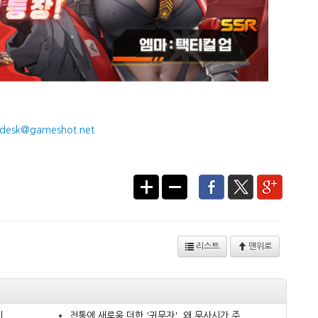
desk@gameshot.net
리스트
맨위로
..
전통에 새로움 더한 '귀무자', 왜 무사시가 주...