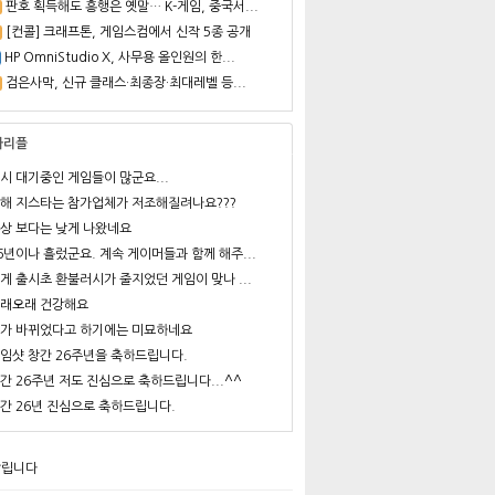
판호 획득해도 흥행은 옛말… K-게임, 중국서...
[컨콜] 크래프톤, 게임스컴에서 신작 5종 공개
HP OmniStudio X, 사무용 올인원의 한...
검은사막, 신규 클래스·최종장·최대레벨 등...
사리플
시 대기중인 게임들이 많군요...
해 지스타는 참가업체가 저조해질려나요???
상 보다는 낮게 나왔네요
6년이나 흘렀군요. 계속 게이머들과 함께 해주...
게 출시초 환불러시가 줄지었던 게임이 맞나 ...
래오래 건강해요
가 바뀌었다고 하기에는 미묘하네요
임샷 창간 26주년을 축하드립니다.
간 26주년 저도 진심으로 축하드립니다...^^
간 26년 진심으로 축하드립니다.
알립니다