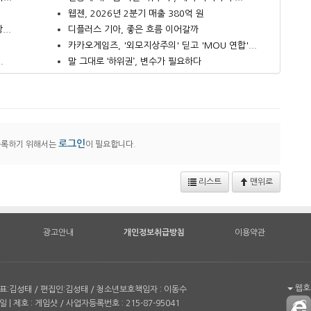
웹젠, 2026년 2분기 매출 380억 원
..
디플러스 기아, 좋은 흐름 이어갈까
카카오게임즈, '외모지상주의' 딛고 'MOU 연합'...
.
말 그대로 ‘하위권’, 변수가 필요하다
로그인
등록하기 위해서는
이 필요합니다.
리스트
맨위로
광고안내
개인정보취급방침
이용약관
웹호환
| 대표:김성태 / 편집인:김성태 / 청소년보호책임자 : 이동수
일 | 제호 : 게임샷 / 사업자등록번호 : 215-87-95041