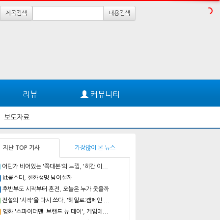
제목검색
내용검색
리뷰
커뮤니티
보도자료
지난 TOP 기사
가장많이 본 뉴스
어딘가 비어있는 '쪽대본'의 느낌, '히간:이...
kt롤스터, 한화생명 넘어설까
후반부도 시작부터 혼전, 오늘은 누가 웃을까
전설의 '시작'을 다시 쓰다, '헤일로:캠페인 ...
영화 '스파이더맨: 브랜드 뉴 데이', 게임에...