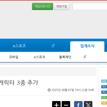
게임샷로그인
회원가입
e스포츠
IT
업계소식
모바일
e스포츠
블록체인
IT
 캐릭터 3종 추가
MO
ES
2025년 08월 07일 10시 22분 34초
ES
CO
ON