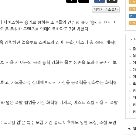
ON
ON
페이지 주소복사
PC
서비스하는 승리로 향하는 소녀들의 건슈팅 RPG ‘승리의 여신: 니
ON
리오 등 풍성한 콘텐츠를 업데이트한다고 7일 밝혔다.
기
 강력해진 앱솔루트 스쿼드의 엠마, 은화, 베스티 총 3종의 캐릭터
출
올
 스킬 사용 시 아군의 공격 능력 강화는 물론 생존을 도와 아군에게 보
예
.
2
이
 보조하고, 카모플라쥬 상태에 따라서 자신을 공격력을 강화하는 화력형
오
뭔
게
미지와 넓은 폭발 범위를 가진 화력형 니케로, 버스트 스킬 사용 시 폭발
창
창
‘베스티 : 택티컬 업’은 특수 모집 기간 종료 이후에도 일반 모집, 소셜 포인