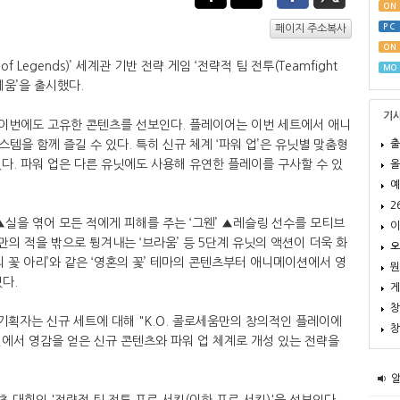
ON
PC
페이지 주소복사
ON
 Legends)’ 세계관 기반 전략 게임 ‘전략적 팀 전투(Teamfight
MO
콜로세움’을 출시했다.
기
 이번에도 고유한 콘텐츠를 선보인다. 플레이어는 이번 세트에서 애니
출
템을 함께 즐길 수 있다. 특히 신규 체계 ‘파워 업’은 유닛별 맞춤형
다. 파워 업은 다른 유닛에도 사용해 유연한 플레이를 구사할 수 있
올
예
2
▲실을 엮어 모든 적에게 피해를 주는 ‘그웬’ ▲레슬링 선수를 모티브
이
만의 적을 밖으로 튕겨내는 ‘브라움’ 등 5단계 유닛의 액션이 더욱 화
오
 꽃 아리’와 같은 ‘영혼의 꽃’ 테마의 콘텐츠부터 애니메이션에서 영
뭔
있다.
게
창
 세트 기획자는 신규 세트에 대해 "K.O. 콜로세움만의 창의적인 플레이에
창
에서 영감을 얻은 신규 콘텐츠와 파워 업 체계로 개성 있는 전략을
 대회인 '전략적 팀 전투 프로 서킷(이하 프로 서킷)'을 선보인다.