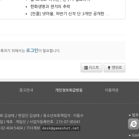
한화생명과 젠지의 추락
.
[컨콜] 넷마블, 하반기 신작 단 3개만 공개한 ...
로그인
등록하기 위해서는
이 필요합니다.
리스트
맨위로
광고안내
개인정보취급방침
이용약관
웹호환
| 대표:김성태 / 편집인:김성태 / 청소년보호책임자 : 이동수
일 | 제호 : 게임샷 / 사업자등록번호 : 215-87-95041
02-404-5404 / 기사제보
desk@gameshot.net
Game