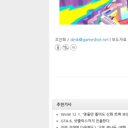
조건희 /
desk@gameshot.net
| 보도자료
추천기사
WoW 12.1, '영웅만 돌아도 신화 트랙 보상.
GTA 6, 넷플릭스까지 진출한다
이런 전개면 다음편도? '교토 재너두 -앵화..