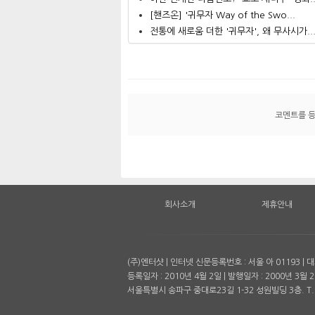
[핸즈온] '귀무자 Way of the Swo...
전통에 새로움 더한 '귀무자', 왜 무사시가..
코멘트를 
회사소개
제휴안내
(주)엔터샷 | 인터넷 신문등록번호 : 서울 아 01193 
등록일자 : 2010년 4월 2일 | 발행일자 : 2000년 3월 2
서울특별시 송파구 중대로23길 1-32 성원빌딩 3층. T. 