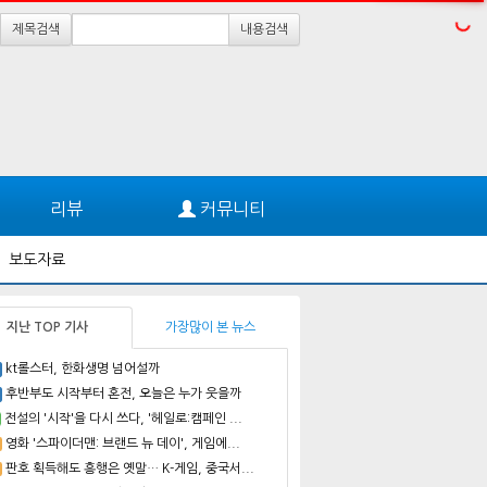
제목검색
내용검색
리뷰
커뮤니티
보도자료
지난 TOP 기사
가장많이 본 뉴스
kt롤스터, 한화생명 넘어설까
후반부도 시작부터 혼전, 오늘은 누가 웃을까
전설의 '시작'을 다시 쓰다, '헤일로:캠페인 ...
영화 '스파이더맨: 브랜드 뉴 데이', 게임에...
판호 획득해도 흥행은 옛말… K-게임, 중국서...