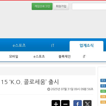
게임샷로그인
회원가입
e스포츠
IT
업계소식
모바일
e스포츠
블록체인
IT
15 ‘K.O. 콜로세움’ 출시
ES
ES
2025년 07월 31일 09시 09분 56초
CO
ON
ON