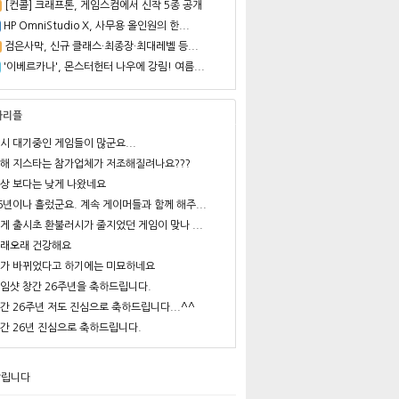
[컨콜] 크래프톤, 게임스컴에서 신작 5종 공개
HP OmniStudio X, 사무용 올인원의 한...
검은사막, 신규 클래스·최종장·최대레벨 등...
'이베르카나', 몬스터헌터 나우에 강림! 여름...
사리플
시 대기중인 게임들이 많군요...
해 지스타는 참가업체가 저조해질려나요???
상 보다는 낮게 나왔네요
6년이나 흘렀군요. 계속 게이머들과 함께 해주...
게 출시초 환불러시가 줄지었던 게임이 맞나 ...
래오래 건강해요
가 바뀌었다고 하기에는 미묘하네요
임샷 창간 26주년을 축하드립니다.
간 26주년 저도 진심으로 축하드립니다...^^
간 26년 진심으로 축하드립니다.
알립니다