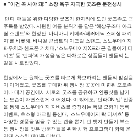
■ "이건 꼭 사야 돼!” 소장 욕구 자극한 굿즈존 문전성시
‘던파’ 팬들을 위한 다양한 굿즈가 한자리에 모인 굿즈존도 큰
주목을 받았다. 시원한 여름 분위기를 담은 ‘해상구조대 아크
릴 스탠드’와 한정판 ‘바니바니 키메라/패러메딕 스페셜 패키
지’를 비롯해, 바니걸 콘셉트의 아크릴 스탠드, 스노우메이지
파우치와 핸드폰 거치대, ‘스노우메이지X드래곤 길들이기 티
셔츠’ 등 ‘던파’의 개성을 담은 다채로운 상품들이 팬들의 눈
길을 사로잡았다.
현장에서는 원하는 굿즈를 빠르게 확보하려는 팬들의 발걸음
이 이어졌고, 굿즈를 구매한 뒤 행사장 곳곳에 마련된 포토존
이나 대기 공간에서 서로의 굿즈를 공유하고 인증샷을 남기
는 모습이 자연스럽게 이어졌다. 이 밖에도, ‘던파ON 앱’ 인증
을 통해 스노우메이지 지비츠를 증정하는 특별 모험가 등록
이벤트, 초소형 아크릴 등신대, ‘스노우메이지 락 티셔츠’ 등
다양한 경품을 얻을 수 있는 캡슐 뽑기, 핀 뱃지 만들기 부스
등 행사장을 찾은 방문객들을 위한 체험 프로그램이 함께 운
영돼 소소한 재미를 더했다.