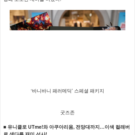
‘바니바니 패러메딕’ 스페셜 패키지
굿즈존
■ 유니클로 UTme!와 아쿠아리움, 전망대까지…이색 컬래버
로 색다른 재미 선사!