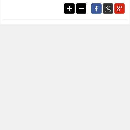
보도자료 접수
desk@gameshot.net
게임샷 기사는 저작자표시-비영리-변경금지 2.0 대한민국 라이선스에 따라 이용할 수
있습니다.
이전기사
다음기사
리스트
맨위로
코멘트를 등록하기 위해서는
로그인
이 필요합니다.
가장 많이 본 뉴스
프로젝트 RX, 세계 무대에서 눈도장...소통...
[컨콜] 크래프톤, 게임스컴에서 신작 5종 공개