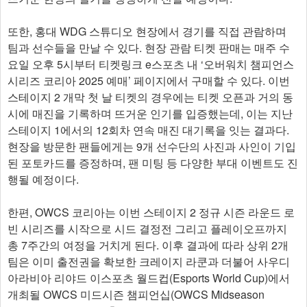
또한, 홍대 WDG 스튜디오 현장에서 경기를 직접 관람하며
팀과 선수들을 만날 수 있다. 현장 관람 티켓 판매는 매주 수
요일 오후 5시부터 티켓링크 e스포츠 내 ‘오버워치 챔피언스
시리즈 코리아 2025 예매’ 페이지에서 구매할 수 있다. 이번
스테이지 2 개막 첫 날 티켓의 경우에는 티켓 오픈과 거의 동
시에 매진을 기록하며 뜨거운 인기를 입증했는데, 이는 지난
스테이지 1에서의 12회차 연속 매진 대기록을 잇는 결과다.
현장을 방문한 팬들에게는 9개 선수단의 사진과 사인이 기입
된 포토카드를 증정하며, 팬 미팅 등 다양한 부대 이벤트도 진
행될 예정이다.
한편, OWCS 코리아는 이번 스테이지 2 정규 시즌 라운드 로
빈 시리즈를 시작으로 시드 결정전 그리고 플레이오프까지
총 7주간의 여정을 거치게 된다. 이후 결과에 따라 상위 2개
팀은 이미 출전권을 확보한 크레이지 라쿤과 더불어 사우디
아라비아 리야드 이스포츠 월드컵(Esports World Cup)에서
개최될 OWCS 미드시즌 챔피언십(OWCS Midseason