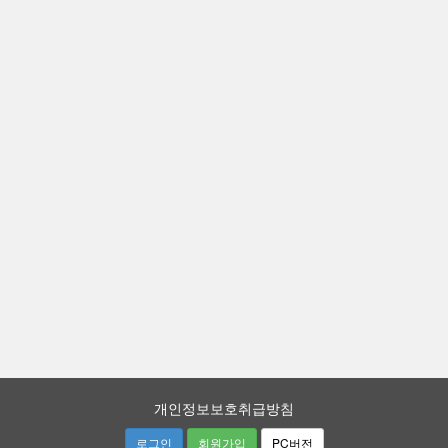
개인정보보호취급방침
로그인
회원가입
PC버전