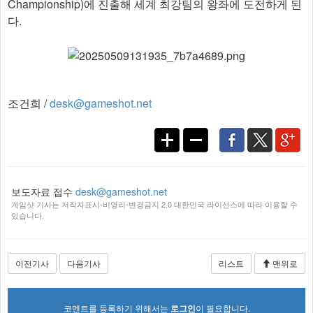
Championship)에 진출해 세계 최강팀의 왕좌에 도전하게 된
다.
조건희 /
desk@gameshot.net
보도자료 접수
desk@gameshot.net
게임샷 기사는 저작자표시-비영리-변경금지 2.0 대한민국 라이선스에 따라 이용할 수
있습니다.
이전기사
다음기사
리스트
맨위로
코멘트를 등록하기 위해서는
로그인
이 필요합니다.