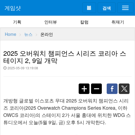
게임샷
검색
Togg
navi
기획
인터뷰
칼럼
취재기
Home
뉴스
온라인
2025 오버워치 챔피언스 시리즈 코리아 스
테이지 2, 9일 개막
2025-05-09 13:19:08
개방형 글로벌 이스포츠 무대 2025 오버워치 챔피언스 시리
즈 코리아(2025 Overwatch Champions Series Korea, 이하
OWCS 코리아)의 스테이지 2가 서울 홍대에 위치한 WDG 스
튜디오에서 오늘(5월 9일, 금) 오후 5시 개막한다.