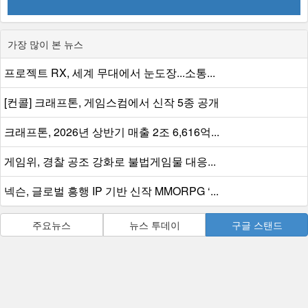
가장 많이 본 뉴스
프로젝트 RX, 세계 무대에서 눈도장...소통...
[컨콜] 크래프톤, 게임스컴에서 신작 5종 공개
크래프톤, 2026년 상반기 매출 2조 6,616억...
게임위, 경찰 공조 강화로 불법게임물 대응...
넥슨, 글로벌 흥행 IP 기반 신작 MMORPG ‘...
주요뉴스
뉴스 투데이
구글 스탠드