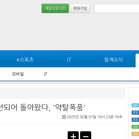
게임샷로그인
회원가입
e스포츠
IT
업계소식
모바일
IT
되어 돌아왔다, '약탈폭풍'
MO
ES
2025년 02월 01일 10시 23분 16초
ES
CO
ON