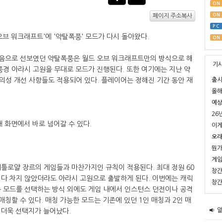
ON
ON
페이지 주소복사
PC
오브 워크래프트'에 '약탈폭풍' 모드가 다시 돌아왔다.
ON
음으로 선보였던 약탈폭풍은 월드 오브 워크래프트만의 방식으로 해
기
풍경 아라시 고원을 무대로 모드가 진행된다. 또한 여기에는 지난 약
출시
의성 개선 사항들도 적용되어 있다. 플레이어는 정해진 기간 동안 재
올해
예상
26
 화면에서 바로 넘어갈 수 있다.
이게
오래
뭔가
게임
틀로얄 장르의 게임들과 마찬가지인 규칙이 적용된다. 최대 정원 60
창간
 다 차지 않았더라도 아라시 고원으로 출발하게 된다. 이번에는 캐릭
창간
풍 모드를 선택하는 방식 외에도 게임 내에서 인스턴스 던전이나 공격
매칭할 수 있다. 매칭 가능한 모드는 기존에 있던 1인 매칭과 2인 매
 더욱 선택지가 늘어났다.