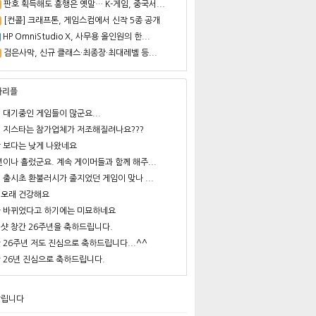
판호 획득해도 흥행은 옛말… K-게임, 중국서...
[컨콜] 크래프톤, 게임스컴에서 신작 5종 공개
HP OmniStudio X, 사무용 올인원의 한...
검은사막, 신규 클래스·최종장·최대레벨 등...
사리플
 대기중인 게임들이 많군요...
 지스타는 참가업체가 저조해질려나요???
 보다는 낮게 나왔네요
년이나 흘렀군요. 계속 게이머들과 함께 해주...
 출시초 환불러시가 줄지었던 게임이 맞나 ...
오래 건강해요
 바뀌었다고 하기에는 미묘하네요
샷 창간 26주년을 축하드립니다.
 26주년 저도 진심으로 축하드립니다...^^
 26년 진심으로 축하드립니다.
알립니다