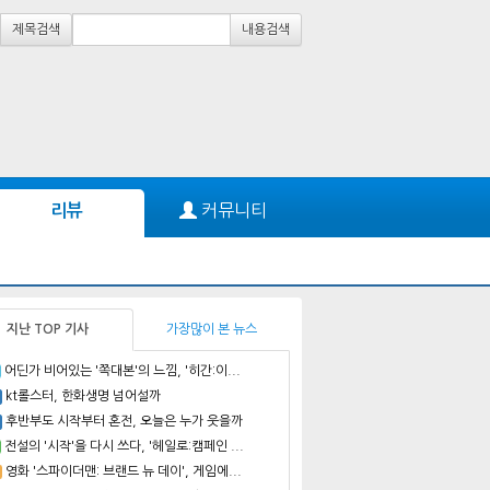
제목검색
내용검색
커뮤니티
리뷰
지난 TOP 기사
가장많이 본 뉴스
어딘가 비어있는 '쪽대본'의 느낌, '히간:이...
kt롤스터, 한화생명 넘어설까
후반부도 시작부터 혼전, 오늘은 누가 웃을까
전설의 '시작'을 다시 쓰다, '헤일로:캠페인 ...
영화 '스파이더맨: 브랜드 뉴 데이', 게임에...