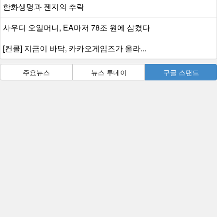
한화생명과 젠지의 추락
사우디 오일머니, EA마저 78조 원에 삼켰다
[컨콜] 지금이 바닥, 카카오게임즈가 올라...
주요뉴스
뉴스 투데이
구글 스탠드