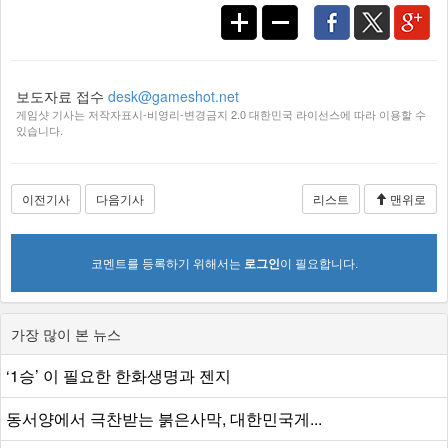
보도자료 접수
desk@gameshot.net
게임샷 기사는 저작자표시-비영리-변경금지 2.0 대한민국 라이선스에 따라 이용할 수
있습니다.
이전기사
다음기사
리스트
맨위로
코멘트를 등록하기 위해서는
로그인
이 필요합니다.
가장 많이 본 뉴스
‘1승’ 이 필요한 한화생명과 젠지
동서양에서 극찬받는 붉은사막, 대한민국게...