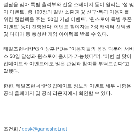
설날을 맞아 특별 출석부와 전용 스테이지 등이 열리는 ‘설 맞
이 이벤트’, 총 100장의 일반 소환권 및 신규•복귀 이용자를
위한 웰컴팩을 주는 ‘50일 기념 이벤트’, ‘원스토어 특별 쿠폰
이벤트’ 등이 진행된다. 이벤트 참여자는 3성 캐릭터 선택권
및 다이아 등 풍성한 게임 아이템을 받을 수 있다.
테일즈런너RPG 이상훈 PD는 "이용자들의 응원 덕분에 서비
스 50일 달성과 원스토어 출시가 가능했다”며, “이번 설 맞이
업데이트와 이벤트에도 많은 관심과 참여를 부탁드린다”고
말했다.
한편, 테일즈런너RPG 업데이트 정보와 이벤트 세부 사항은
공식 홈페이지 및 공식 라운지에서 확인할 수 있다.​
조건희 /
desk@gameshot.net