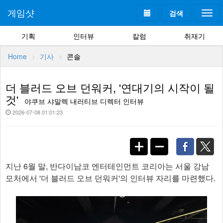
게임샷
검색
Togg
navi
기획
인터뷰
칼럼
취재기
Home
기사
콘솔
더 블러드 오브 던워커, '연대기의 시작이 될
것'
야쿠브 샤말렉 내러티브 디렉터 인터뷰
2026-07-08 01:01:23
지난 6월 말, 반다이남코 엔터테인먼트 코리아는 서울 강남
모처에서 '더 블러드 오브 던워커'의 인터뷰 자리를 마련했다.