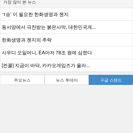
가장 많이 본 뉴스
‘1승’ 이 필요한 한화생명과 젠지
동서양에서 극찬받는 붉은사막, 대한민국게...
한화생명과 젠지의 추락
사우디 오일머니, EA마저 78조 원에 삼켰다
[컨콜] 지금이 바닥, 카카오게임즈가 올라...
주요뉴스
뉴스 투데이
구글 스탠드