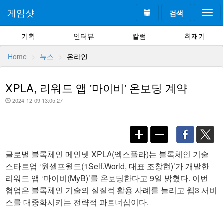
게임샷
검색
Togg
navi
기획
인터뷰
칼럼
취재기
Home
뉴스
온라인
XPLA, 리워드 앱 '마이비' 온보딩 계약
2024-12-09 13:05:27
글로벌 블록체인 메인넷 XPLA(엑스플라)는 블록체인 기술
스타트업 ‘원셀프월드(1Self.World, 대표 조창현)’가 개발한
리워드 앱 ‘마이비(MyB)’를 온보딩한다고 9일 밝혔다. 이번
협업은 블록체인 기술의 실질적 활용 사례를 늘리고 웹3 서비
스를 대중화시키는 전략적 파트너십이다.