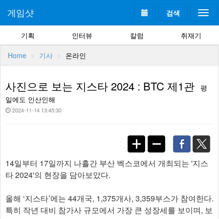
게임샷
검색
Togg
navi
기획
인터뷰
칼럼
취재기
Home
기사
온라인
사진으로 보는 지스타 2024 : BTC 제1관
평
일에도 인산인해
2024-11-14 13:45:30
14일부터 17일까지 나흘간 부산 벡스코에서 개최되는 '지스
타 2024'의 현장을 담아보았다.
올해 ‘지스타’에는 44개국, 1,375개사, 3,359부스가 참여한다.
특히 작년 대비 참가사 규모에서 가장 큰 성장세를 보이며, 보