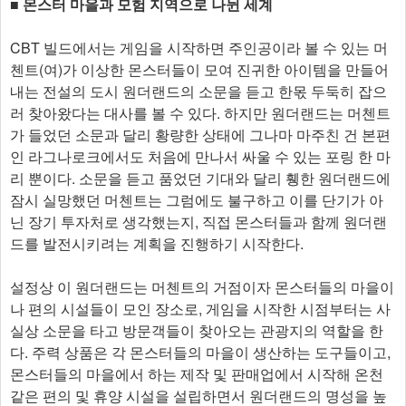
■ 몬스터 마을과 모험 지역으로 나뉜 세계
CBT 빌드에서는 게임을 시작하면 주인공이라 볼 수 있는 머
첸트(여)가 이상한 몬스터들이 모여 진귀한 아이템을 만들어
내는 전설의 도시 원더랜드의 소문을 듣고 한몫 두둑히 잡으
러 찾아왔다는 대사를 볼 수 있다. 하지만 원더랜드는 머첸트
가 들었던 소문과 달리 황량한 상태에 그나마 마주친 건 본편
인 라그나로크에서도 처음에 만나서 싸울 수 있는 포링 한 마
리 뿐이다. 소문을 듣고 품었던 기대와 달리 휑한 원더랜드에
잠시 실망했던 머첸트는 그럼에도 불구하고 이를 단기가 아
닌 장기 투자처로 생각했는지, 직접 몬스터들과 함께 원더랜
드를 발전시키려는 계획을 진행하기 시작한다.
설정상 이 원더랜드는 머첸트의 거점이자 몬스터들의 마을이
나 편의 시설들이 모인 장소로, 게임을 시작한 시점부터는 사
실상 소문을 타고 방문객들이 찾아오는 관광지의 역할을 한
다. 주력 상품은 각 몬스터들의 마을이 생산하는 도구들이고,
몬스터들의 마을에서 하는 제작 및 판매업에서 시작해 온천
같은 편의 및 휴양 시설을 설립하면서 원더랜드의 명성을 높