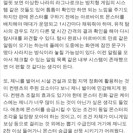
얼핏 보면 이상한 나라의 라그나로크는 방치형 게임의 시스
템 같은 것들도 있어 틈틈이 확인만 하면 되는 느낌을 주기도
하지만 판매 몬스터를 구하기 전에는 아르바이트 몬스터를
배치해야 매대가 운영되고 1시간마다 채워줘야 하며, 유적 탐
사의 경우도 각기 다른 몇 시간 간격의 결과 확인을 해야 다시
탐사대를 파견할 수 있다. 탐사 완료나 아르바이트 만료 같은
알림이 오기는 하는데 플레이 도중에는 화면에 잠깐 문구가
떴다 사라지는 방식이라 놓칠 가능성이 있다. 이런 알림을 모
아서 체크할 수 있는 알림 목록 같은 내부 시스템이 존재했으
면 더 편할 것 같다는 생각이 든다.
또, 제니를 벌어서 시설 건설과 모험 지역 정화에 활용하는 것
이 컨텐츠의 주된 요소이다 보니 제니 벌이에 민감해지게 된
다. 컨텐츠 조절의 효과도 있기야 한데 몬스터 진화 같은 케이
스에는 제니가 너무 많이 드는 것이 아닌가 싶은 생각도 들었
다. 애초에 몬스터를 승급시킬 수 있는 조건이 동일 몬스터의
조각을 일정량 모아야 하는 것이고, 이 조건 자체가 미니게임
보상 등으로 걸리는 것 외에는 뽑기 수급인데 거기에 제니도
2천 이상 들어가니 몬스터 승급을 선뜻 시키기가 어려웠다.