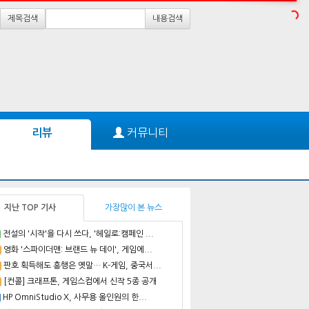
제목검색
내용검색
커뮤니티
리뷰
지난 TOP 기사
가장많이 본 뉴스
전설의 '시작'을 다시 쓰다, '헤일로:캠페인 ...
영화 '스파이더맨: 브랜드 뉴 데이', 게임에...
판호 획득해도 흥행은 옛말… K-게임, 중국서...
[컨콜] 크래프톤, 게임스컴에서 신작 5종 공개
HP OmniStudio X, 사무용 올인원의 한...