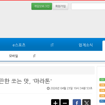
게임샷로그인
회원가입
e스포츠
IT
업계소식
모바일
IT
한 쏘는 맛, '마라톤'
CO
ON
2026년 04월 23일 19시 34분 53초
ON
ON
PC