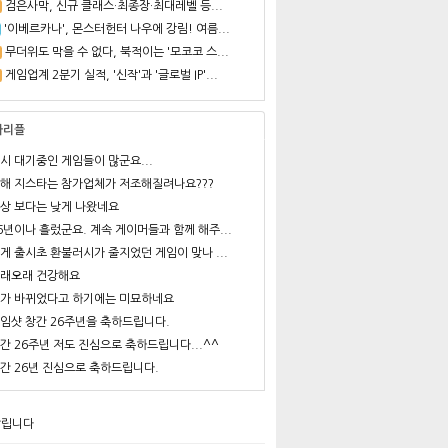
검은사막, 신규 클래스·최종장·최대레벨 등...
'이베르카나', 몬스터헌터 나우에 강림! 여름...
무더위도 막을 수 없다, 북적이는 '모코코 스...
게임업계 2분기 실적, '신작'과 '글로벌 IP'...
사리플
시 대기중인 게임들이 많군요...
해 지스타는 참가업체가 저조해질려나요???
상 보다는 낮게 나왔네요
6년이나 흘렀군요. 계속 게이머들과 함께 해주...
게 출시초 환불러시가 줄지었던 게임이 맞나 ...
래오래 건강해요
가 바뀌었다고 하기에는 미묘하네요
임샷 창간 26주년을 축하드립니다.
간 26주년 저도 진심으로 축하드립니다...^^
간 26년 진심으로 축하드립니다.
알립니다