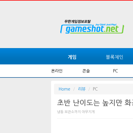
블록체인
게임
온라인
콘솔
PC
Home
리뷰
PC
초반 난이도는 높지만 화끈
냉동 보관소까지 야무지게