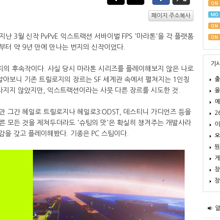
ON
MO
페이지 주소복사
ON
 3월 신작 PvPvE 익스트랙션 서바이벌 FPS '마라톤'을 각 플랫폼
ON
터 약 9년 만에 만나는 번지의 신작이었다.
기
의 후속작이다. 사실 당시 마라톤 시리즈를 플레이해보지 않은 나로
출
알아보니 기존 트릴로지의 장르는 SF 세계관 속에서 펼쳐지는 1인칭
라지지 않았지만, 익스트랙션이라는 사뭇 다른 장르를 시도한 것.
올
예
 그간 헤일로 트릴로지나 헤일로3:ODST, 데스티니 가디언즈 등을
2
른 모든 것을 제쳐두더라도 '슈팅의 맛'은 확실히 챙겨주는 개발사라
이
감을 갖고 플레이해봤다. 기종은 PC 스팀이다.
오
뭔
게
창
창