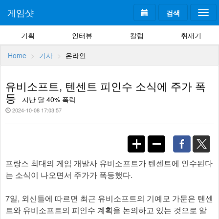
게임샷
검색
Togg
navi
기획
인터뷰
칼럼
취재기
Home
기사
온라인
유비소프트, 텐센트 피인수 소식에 주가 폭
등
지난 달 40% 폭락
2024-10-08 17:03:57
프랑스 최대의 게임 개발사 유비소프트가 텐센트에 인수된다
는 소식이 나오면서 주가가 폭등했다.
7일, 외신들에 따르면 최근 유비소프트의 기예모 가문은 텐센
트와 유비소프트의 피인수 계획을 논의하고 있는 것으로 알