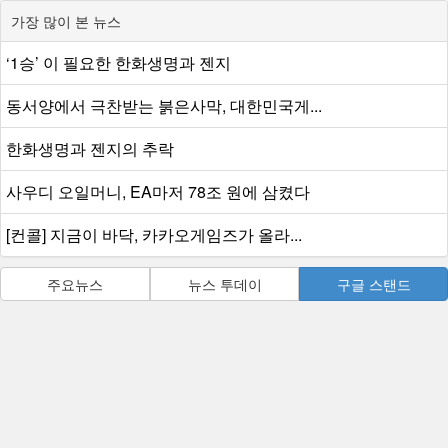
가장 많이 본 뉴스
‘1승’ 이 필요한 한화생명과 젠지
동서양에서 극찬받는 붉은사막, 대한민국게...
한화생명과 젠지의 추락
사우디 오일머니, EA마저 78조 원에 삼켰다
[컨콜] 지금이 바닥, 카카오게임즈가 올라...
주요뉴스
뉴스 투데이
구글 스탠드