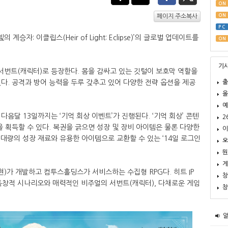
ON
ON
페이지 주소복사
PC
계승자: 이클립스(Heir of Light: Eclipse)’의 글로벌 업데이트를
ON
기
 서번트(캐릭터)로 등장한다. 몸을 감싸고 있는 깃털이 보호막 역할을
출
다. 공격과 방어 능력을 두루 갖추고 있어 다양한 전략 옵션을 제공
올
예
음달 13일까지는 ‘기억 회상 이벤트’가 진행된다. ‘기억 회상’ 콘텐
2
복권’을 획득할 수 있다. 복권을 긁으면 성장 및 장비 아이템은 물론 다양한
이
 대량의 성장 재료와 유용한 아이템으로 교환할 수 있는 ‘14일 로그인
오
뭔
게
현)가 개발하고 컴투스홀딩스가 서비스하는 수집형 RPG다. 히트 IP
창
독창적 시나리오와 매력적인 비주얼의 서번트(캐릭터), 다채로운 게임
창