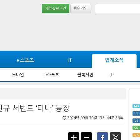
게임샷로그인
회원가입
e스포츠
IT
업계소식
모바일
e스포츠
블록체인
IT
신규 서번트 ‘디나’ 등장
MO
ES
2024년 09월 30일 13시 44분 36초
ES
CO
ON