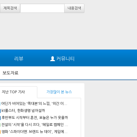
제목검색
내용검색
리뷰
커뮤니티
보도자료
지난 TOP 기사
가장많이 본 뉴스
어딘가 비어있는 '쪽대본'의 느낌, '히간:이...
kt롤스터, 한화생명 넘어설까
후반부도 시작부터 혼전, 오늘은 누가 웃을까
전설의 '시작'을 다시 쓰다, '헤일로:캠페인 ...
영화 '스파이더맨: 브랜드 뉴 데이', 게임에...