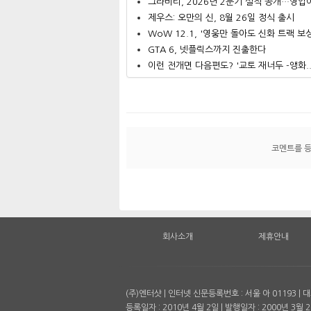
그라비티, 2026년 2분기 실적 공개…영업이.
제우스: 오만의 신, 8월 26일 정식 출시
WoW 12.1, '영웅만 돌아도 신화 트랙 보상.
GTA 6, 넷플릭스까지 진출한다
이런 전개면 다음편도? '교토 재너두 -앵화..
코멘트를 
회사소개
제휴안내
(주)엔터샷 | 인터넷 신문등록번호 : 서울 아 01193 
등록일자 : 2010년 4월 2일 | 발행일자 : 2000년 3월 2