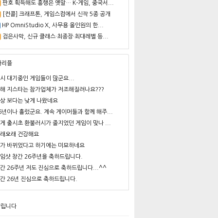
판호 획득해도 흥행은 옛말… K-게임, 중국서...
[컨콜] 크래프톤, 게임스컴에서 신작 5종 공개
HP OmniStudio X, 사무용 올인원의 한...
검은사막, 신규 클래스·최종장·최대레벨 등...
사리플
시 대기중인 게임들이 많군요...
해 지스타는 참가업체가 저조해질려나요???
상 보다는 낮게 나왔네요
6년이나 흘렀군요. 계속 게이머들과 함께 해주...
게 출시초 환불러시가 줄지었던 게임이 맞나 ...
래오래 건강해요
가 바뀌었다고 하기에는 미묘하네요
임샷 창간 26주년을 축하드립니다.
간 26주년 저도 진심으로 축하드립니다...^^
간 26년 진심으로 축하드립니다.
알립니다