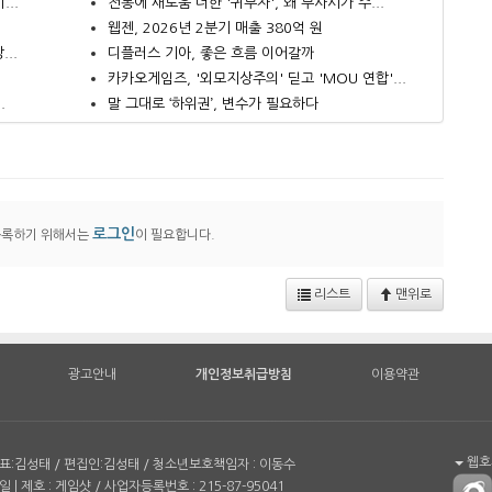
..
전통에 새로움 더한 '귀무자', 왜 무사시가 주...
웹젠, 2026년 2분기 매출 380억 원
..
디플러스 기아, 좋은 흐름 이어갈까
카카오게임즈, '외모지상주의' 딛고 'MOU 연합'...
.
말 그대로 ‘하위권’, 변수가 필요하다
로그인
등록하기 위해서는
이 필요합니다.
리스트
맨위로
광고안내
개인정보취급방침
이용약관
웹호환
| 대표:김성태 / 편집인:김성태 / 청소년보호책임자 : 이동수
일 | 제호 : 게임샷 / 사업자등록번호 : 215-87-95041