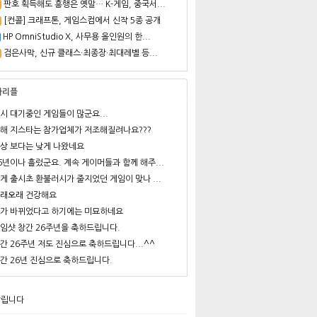
판호 획득해도 흥행은 옛말… K-게임, 중국서...
[컨콜] 크래프톤, 게임스컴에서 신작 5종 공개
HP OmniStudio X, 사무용 올인원의 한...
검은사막, 신규 클래스·최종장·최대레벨 등...
사리플
시 대기중인 게임들이 많군요...
해 지스타는 참가업체가 저조해질려나요???
상 보다는 낮게 나왔네요
6년이나 흘렀군요. 계속 게이머들과 함께 해주...
게 출시초 환불러시가 줄지었던 게임이 맞나 ...
래오래 건강해요
가 바뀌었다고 하기에는 미묘하네요
임샷 창간 26주년을 축하드립니다.
간 26주년 저도 진심으로 축하드립니다...^^
간 26년 진심으로 축하드립니다.
알립니다