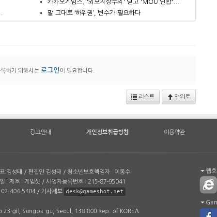
카카오게임즈, '외모지상주의' 딛고 'MOU 연합'...
.
말 그대로 ‘하위권’, 변수가 필요하다
로그인
등록하기 위해서는
이 필요합니다.
리스트
맨위로
광고안내
개인정보취급방침
이용약관
웹호환
| 대표:김성태 / 편집인:김성태 / 청소년보호책임자 : 이동수
일 | 제호 : 게임샷 / 사업자등록번호 : 215-87-95041
02-404-5404 / 기사제보
desk@gameshot.net
Game
 23-gil, Songpa-gu, Seoul, 138-800 Rep. of KOREA