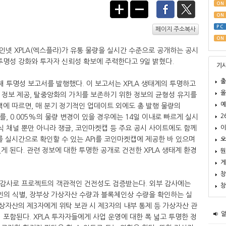
ON
ON
PC
페이지 주소복사
ON
넷 XPLA(엑스플라)가 유통 물량을 실시간 수준으로 공개하는 공시
투명성 강화와 투자자 신뢰성 확보에 주력한다고 9일 밝혔다.
기
출
해 투명성 보고서를 발행했다. 이 보고서는 XPLA 생태계의 투명하고
올
핵심 정보 제공, 탈중앙화의 가치를 보존하기 위한 정보의 균형성 유지를
예
책에 따르면, 매 분기 정기적인 업데이트 외에도 총 발행 물량의
2
를, 0.005%의 물량 변경이 있을 경우에는 14일 이내로 빠르게 실시
이
공식 채널 뿐만 아니라 쟁글, 코인마켓캡 등 주요 공시 사이트에도 함께
를 실시간으로 확인할 수 있는 API를 코인마켓캡에 제공한 바 있으며
오
게 된다. 관련 정보에 대한 투명한 공개로 건전한 XPLA 생태계 환경
뭔
게
창
부 감사로 프로젝트의 객관적인 건전성도 검증받는다. 외부 감사에는
창
의 식별, 장부상 가상자산 수량과 블록체인상 수량을 확인하는 실
가상자산의 제3자에게 위탁 보관 시 제3자의 내부 통제 등 가상자산 관
 포함된다. XPLA 투자자들에게 사업 운영에 대한 폭 넓고 투명한 정