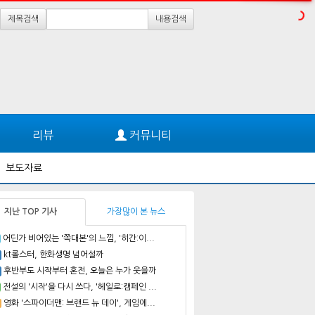
제목검색
내용검색
리뷰
커뮤니티
보도자료
지난 TOP 기사
가장많이 본 뉴스
어딘가 비어있는 '쪽대본'의 느낌, '히간:이...
kt롤스터, 한화생명 넘어설까
후반부도 시작부터 혼전, 오늘은 누가 웃을까
전설의 '시작'을 다시 쓰다, '헤일로:캠페인 ...
영화 '스파이더맨: 브랜드 뉴 데이', 게임에...