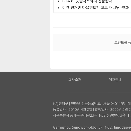
GTA 6, 넷플릭스까지 진출한다
이런 전개면 다음편도? '교토 재너두 -앵화..
코멘트를 
회사소개
제휴안내
(주)엔터샷 | 인터넷 신문등록번호 : 서울 아 01193 
등록일자 : 2010년 4월 2일 | 발행일자 : 2000년 3월 2
서울특별시 송파구 중대로23길 1-32 성원빌딩 3층. T. 
Gameshot, Sungwon-bldg. 3F, 1-32, Jungdae-ro