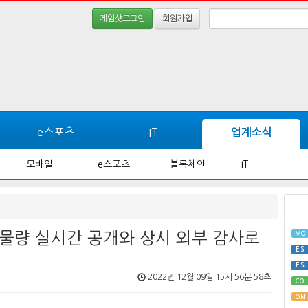
게임샷로그인
회원가입
e스포츠
IT
업계소식
모바일
e스포츠
블록체인
IT
통 물량 실시간 공개와 상시 외부 감사로
MO
ES
ES
2022년 12월 09일 15시 56분 58초
CO
ON