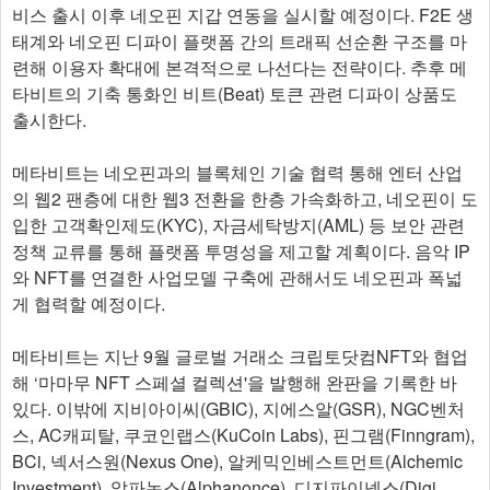
비스 출시 이후 네오핀 지갑 연동을 실시할 예정이다. F2E 생
태계와 네오핀 디파이 플랫폼 간의 트래픽 선순환 구조를 마
련해 이용자 확대에 본격적으로 나선다는 전략이다. 추후 메
타비트의 기축 통화인 비트(Beat) 토큰 관련 디파이 상품도
출시한다.
메타비트는 네오핀과의 블록체인 기술 협력 통해 엔터 산업
의 웹2 팬층에 대한 웹3 전환을 한층 가속화하고, 네오핀이 도
입한 고객확인제도(KYC), 자금세탁방지(AML) 등 보안 관련
정책 교류를 통해 플랫폼 투명성을 제고할 계획이다. 음악 IP
와 NFT를 연결한 사업모델 구축에 관해서도 네오핀과 폭넓
게 협력할 예정이다.
메타비트는 지난 9월 글로벌 거래소 크립토닷컴NFT와 협업
해 ‘마마무 NFT 스페셜 컬렉션'을 발행해 완판을 기록한 바
있다. 이밖에 지비아이씨(GBIC), 지에스알(GSR), NGC벤처
스, AC캐피탈, 쿠코인랩스(KuCoin Labs), 핀그램(Finngram),
BCi, 넥서스원(Nexus One), 알케믹인베스트먼트(Alchemic
Investment), 알파논스(Alphanonce), 디지파이넥스(Digi