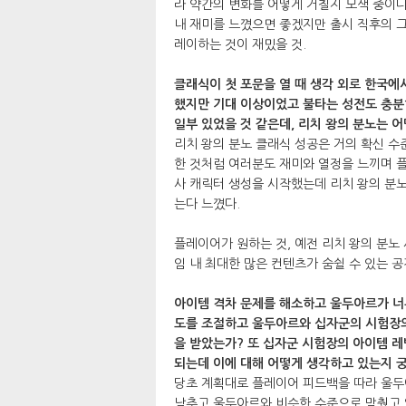
라 약간의 변화를 어떻게 거칠지 모색 중이다
내 재미를 느꼈으면 좋겠지만 출시 직후의 그
레이하는 것이 재밌을 것.
클래식이 첫 포문을 열 때 생각 외로 한국에
했지만 기대 이상이었고 불타는 성전도 충분
일부 있었을 것 같은데, 리치 왕의 분노는 
리치 왕의 분노 클래식 성공은 거의 확신 수
한 것처럼 여러분도 재미와 열정을 느끼며 
사 캐릭터 생성을 시작했는데 리치 왕의 분
는다 느꼈다.
플레이어가 원하는 것, 예전 리치 왕의 분노
임 내 최대한 많은 컨텐츠가 숨쉴 수 있는 
아이템 격차 문제를 해소하고 울두아르가 너
도를 조절하고 울두아르와 십자군의 시험장
을 받았는가? 또 십자군 시험장의 아이템 레
되는데 이에 대해 어떻게 생각하고 있는지 
당초 계획대로 플레이어 피드백을 따라 울두
낮추고 울두아르와 비슷한 수준으로 맞췄고 일