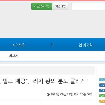
게임샷로그인
회원가입
e스포츠
IT
업계소식
취재기
빌드 제공”, '리치 왕의 분노 클래식'
MO
ES
ES
2022년 09월 22일 12시 53분 46초
CO
ON