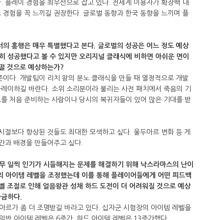
. 플레이 경험을 최우선으로 잡고 있다. 전세계 이용자가 확장팩 내
 경험을 꼭 느끼길 권장한다. 글로벌 동향과 한국 동향을 느끼며 플
서의 흥행은 매우 특별했다고 본다. 글로벌의 성공은 어느 정도 예상
히 성공했다고 볼 수 있지만 오리지널 클래식에 비하면 아쉬운 면이
어떨 것으로 예상하는가?
준이다. 개발팀이 리치 왕의 분노 클래식을 만들 때 열정적으로 개발
플레이하길 바란다. 소위 소리분이라 불리는 사전 패치에서 죽음의 기
노를 처음 준비하는 사람이나 당시의 복귀자들이 있어 많은 기대를 받
 시절보다 향상된 것들도 최대한 모색하고 싶다. 울두아르 변화 등 게
공간과 배경을 만들어주고 싶다.
무 일찍 인기가 시들해지는 문제를 해결하기 위해 낙스라마스의 난이
의 아이템 레벨을 조정했는데 이를 통해 플레이어들에게 어떤 피드백
벨 조절로 인해 얼음왕관 성채 하드 도전이 더 어려워질 것으로 예상
궁금하다.
아르가 좀 더 조명받길 바라고 있다. 십자군 시험장의 아이템 레벨을
반 아이템 레벨은 6증가, 하드 아이템 레벨은 13증가했다.