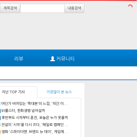
제목검색
내용검색
리뷰
커뮤니티
지난 TOP 기사
가장많이 본 뉴스
어딘가 비어있는 '쪽대본'의 느낌, '히간:이...
kt롤스터, 한화생명 넘어설까
후반부도 시작부터 혼전, 오늘은 누가 웃을까
전설의 '시작'을 다시 쓰다, '헤일로:캠페인 ...
영화 '스파이더맨: 브랜드 뉴 데이', 게임에...