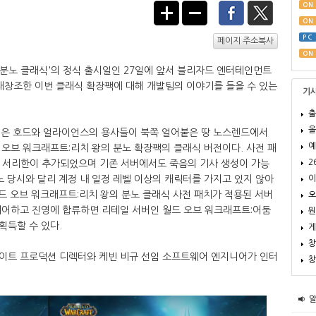
ON
ON
PC
페이지 주소복사
ON
의 분노 클래식'의 정식 출시일인 27일에 앞서 블리자드 엔터테인먼트
재창조한 이번 클래식 확장팩에 대해 개발팀의 이야기를 들을 수 있는
기
출
올
식은 호드와 얼라이언스의 용사들이 북쪽 얼어붙은 땅 노스렌드에서
예
오브 워크래프트:리치 왕의 분노 확장팩의 클래식 버전이다. 사전 패
2
인 서리한이 추가되었으며 기존 서버에서도 죽음의 기사 생성이 가능
이
노 당시와 달리 계정 내 일정 레벨 이상의 캐릭터를 가지고 있지 않아
월드 오브 워크래프트:리치 왕의 분노 클래식 사전 패치가 적용된 서버
오
리어하고 진영에 합류하면 리테일 서버인 월드 오브 워크래프트:어둠
뭔
획득할 수 있다.
게
창
이트 프로덕션 디렉터와 케빈 비규 선임 소프트웨어 엔지니어가 인터
창