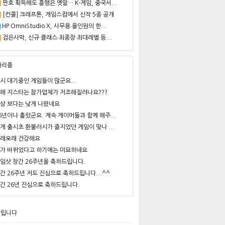
판호 획득해도 흥행은 옛말… K-게임, 중국서...
[컨콜] 크래프톤, 게임스컴에서 신작 5종 공개
HP OmniStudio X, 사무용 올인원의 한...
검은사막, 신규 클래스·최종장·최대레벨 등...
사리플
시 대기중인 게임들이 많군요...
해 지스타는 참가업체가 저조해질려나요???
상 보다는 낮게 나왔네요
6년이나 흘렀군요. 계속 게이머들과 함께 해주...
게 출시초 환불러시가 줄지었던 게임이 맞나 ...
래오래 건강해요
가 바뀌었다고 하기에는 미묘하네요
임샷 창간 26주년을 축하드립니다.
간 26주년 저도 진심으로 축하드립니다...^^
간 26년 진심으로 축하드립니다.
알립니다