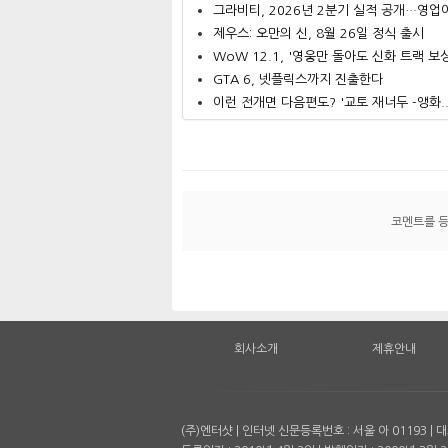
그라비티, 2026년 2분기 실적 공개…영업이.
제우스: 오만의 신, 8월 26일 정식 출시
WoW 12.1, '영웅만 돌아도 신화 트랙 보상.
GTA 6, 넷플릭스까지 진출한다
이런 전개면 다음편도? '교토 재너두 -앵화..
코멘트를 
회사소개
제휴안내
(주)엔터샷 | 인터넷 신문등록번호 : 서울 아 01193 