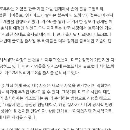
로우라는 게임은 한국 게임 개발 업계에서 손에 꼽을 고퀄리티
 개발한 타이틀로, 위메이드가 쌓아온 블록체인 노하우가 접목되어 전세
 개발을 진행하고 있다. 지스타를 통해 더 자세한 정보가 공개될 예
 출시될 예정인 레전드 오브 이미르는 한국 시장에서 블록체인 기술
 제외된 상태로 출시될 예정이다. 연내 출시될 미르M이 미르4보다
내년에 글로벌 출시될 두 타이틀은 더욱 강화된 블록체인 기술이 탑
서 IP가 확장되는 것을 보여주고 있는데, 미르2 원작에 가깝지만 다
공하고 있다. 이런 게임들을 위믹스에 온보드시켜 글로벌에 서비스하
이 미르2M 워리어로 8월 출시를 준비하고 있다.
 것처럼 현재 중국 내수시장은 새로운 사업을 전개하기에 적합하진
출시하기에 부적합하다고 볼 수 있다. 그렇기에 미르 IP 사업의 메인
리 출시하자는 기조보다는 좀 더 준비하는 방향으로 진행을 해오고
는 10월에 있는 공산당 전당대회로, 해당 행사가 지나야 정치적 안정
 상황이 될 것이란 전망이다. 상황 전개를 보아야겠지만 거시적으로
에 대한 시각을 전했다.