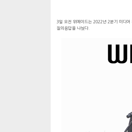
3일 오전 위메이드는 2022년 2분기 미디
질의응답을 나눴다.