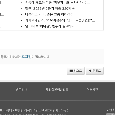
..
전통에 새로움 더한 '귀무자', 왜 무사시가 주...
웹젠, 2026년 2분기 매출 380억 원
..
디플러스 기아, 좋은 흐름 이어갈까
카카오게임즈, '외모지상주의' 딛고 'MOU 연합'...
.
말 그대로 ‘하위권’, 변수가 필요하다
로그인
등록하기 위해서는
이 필요합니다.
리스트
맨위로
광고안내
개인정보취급방침
이용약관
웹호환
| 대표:김성태 / 편집인:김성태 / 청소년보호책임자 : 이동수