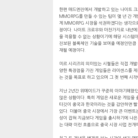
한편 매드엔진에서 개발하고 있는 나이트 크
MMORPG를 만들 수 있는 팀이 몇 년 간
계 MMORPG 시장을 석권하겠다는 생각으로
정이다. 나이트 크로우와 마찬가지로 내년에
을 적용할 수 없는 상황이기에 해당 시스템이
진보된 블록체인 기술을 보여줄 예정인만큼 
재될 예정이다.
미르 시리즈의 의미있는 시퀄들은 직접 개발해
양한 특장점을 가진 게임들은 라이센스를 제
는 것을 목표로 하고 있으며 그 첫 번째 시작
지난 2년간 위메이드가 꾸준히 이야기해왔던
않은 상황이다. 특히 게임은 새로운 게임을 
타깃이 중국과 한국이라는 것을 감안하면 빨
있다. 더불어 중국 시장에서 가장 큰 이벤트
성이 잡혀 지금보다 게임을 출시하기에 나은
는 대략 이런 흐름으로 중국 시장 사업 전개