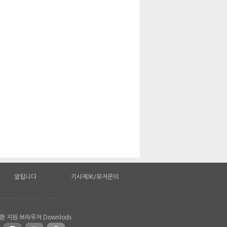
알립니다
기사제보/유저문의
 지원 브라우저 Downlods