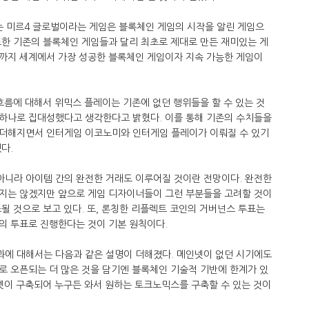
는 미르4 글로벌이라는 게임은 블록체인 게임의 시작을 알린 게임으
또한 기존의 블록체인 게임들과 달리 최초로 제대로 만든 재미있는 게
까지 세계에서 가장 성공한 블록체인 게임이자 지속 가능한 게임이
흐름에 대해서 위믹스 플레이는 기존에 없던 행위들을 할 수 있는 것
하나로 집대성했다고 생각한다고 밝혔다. 이를 통해 기존의 수치들을
 더해지면서 인터게임 이코노미와 인터게임 플레이가 이뤄질 수 있기
다.
니라 아이템 간의 완전한 거래도 이루어질 것이란 전망이다. 완전한
지는 않겠지만 앞으로 게임 디자이너들이 그런 부분들을 고려할 것이
될 것으로 보고 있다. 또, 론칭한 리플렉트 코인의 거버넌스 투표는
의 투표로 진행한다는 것이 기본 원칙이다.
에 대해서는 다음과 같은 설명이 더해졌다. 메인넷이 없던 시기에도
로 오픈되는 더 많은 것을 담기엔 블록체인 기술적 기반에 한계가 있
넷이 구축되어 누구든 와서 원하는 토크노믹스를 구축할 수 있는 것이