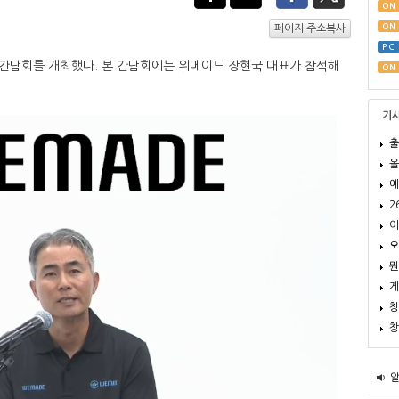
ON
ON
페이지 주소복사
PC
어 간담회를 개최했다. 본 간담회에는 위메이드 장현국 대표가 참석해
ON
기
출
올
예
2
이
오
뭔
게
창
창