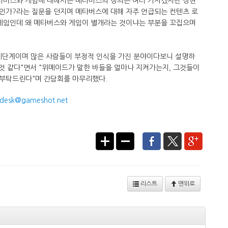
메타버스와 게임에 대해서는 메타버스의 정의는 여러 가지겠지만 장현
인가?라는 질문을 던지며 메타버스에 대해 자주 언급되는 컨텐츠 로
 게임인데 왜 메타버스와 게임이 별개라는 것이냐는 부분을 꼬집으며
기단계이며 많은 사람들이 부정적 인식을 가진 분야이다보니 설명하
 것 같다"면서 "위메이드가 말한 바들을 얼마나 지켜가는지, 그것들이
부탁드린다"며 간담회를 마무리했다.​
desk@gameshot.net
리스트
맨위로