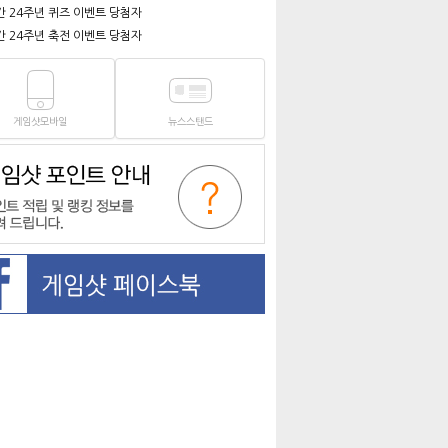
간 24주년 퀴즈 이벤트 당첨자
간 24주년 축전 이벤트 당첨자
게임샷모바일
뉴스스탠드