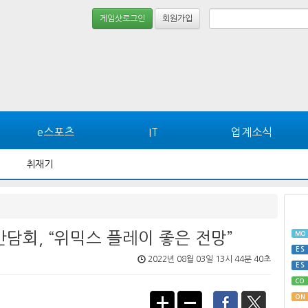
게임샷로그인
회원가입
e스포츠
IT
업계소식
취재기
담회, “위믹스 플레이 좋은 전망”
MO
ES
2022년 08월 03일 13시 44분 40초
ES
CO
ON