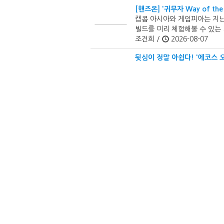
[핸즈온] '귀무자 Way of the
캡콤 아시아와 게임피아는 지난 7월
빌드를 미리 체험해볼 수 있는
조건희 /
2026-08-07
뒷심이 정말 아쉽다! '에코스 
원작 속 '소드 아트 온라인'을
다이의 대모험, 신듀얼리티:에
인먼트가 ...
조건희 /
2026-08-05
어셈블까지 코앞, '마블 투혼:
최근 진행된 '마블 투혼:파이
것 같다.
조건희 /
2026-08-04
'윈드러너'만의 매력이 늘었으면
위메이드맥스의 자회사 라이트컨
는 즐거움으로 사랑받은 '윈드러
조건희 /
2026-08-04
어딘가 비어있는 '쪽대본'의 느낌
넥슨의 신규 퍼블리싱 브랜드 '셀