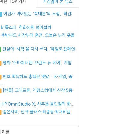
지난 TOP 기사
가장많이 본 뉴스
어딘가 비어있는 '쪽대본'의 느낌, '히간:
O
kt롤스터, 한화생명 넘어설까
후반부도 시작부터 혼전, 오늘은 누가 웃을
전설의 '시작'을 다시 쓰다, '헤일로:캠페인
영화 '스파이더맨: 브랜드 뉴 데이', 게임
판호 획득해도 흥행은 옛말… K-게임, 중
..
[컨콜] 크래프톤, 게임스컴에서 신작 5종
개
HP OmniStudio X, 사무용 올인원의 한...
검은사막, 신규 클래스·최종장·최대레벨
사리플