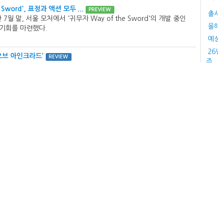
 Sword', 표정과 액션 모두 ...
PREVIEW
출시
 말, 서울 모처에서 '귀무자 Way of the Sword'의 개발 중인
올
 기회를 마련했다.
예
26
오브 아인크라드'
REVIEW
주...
 구현하고자 한 게임이 있다. 개발은 인피니티 스트랏슈 드래곤 퀘스트
이
코 오브 에이다를 개발한 게임 스튜디오가 맡았고, 반다이남코 엔터테
...
오
뭔
파이팅 소울' 마지막 베타
REVIEW
게
팅 소울'의 베타 테스트를 통해 게임의 전반적인 윤곽은 대부분 드러난
창간
창
, '윈드러너 키우기'
REVIEW
알
이 개발하는 방치형 RPG 신작 '윈드러너 키우기'는 오랜 기간 달리
창간
너'의 IP를 방치형 RPG로 재해석한 게임이다.
창간
, '히간:이루실'
REVIEW
렉트 올(select all)'은 데이터 기반의 고도화된 게임 검토 프로세스