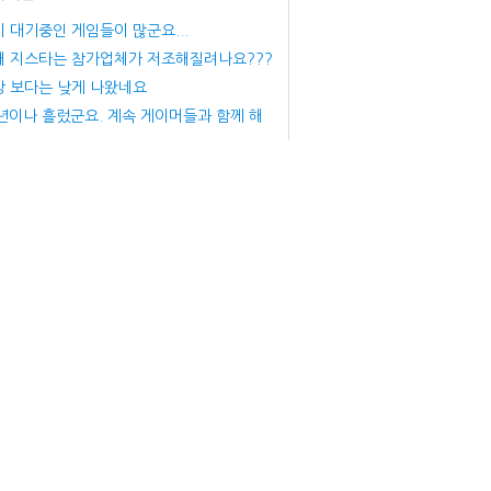
 대기중인 게임들이 많군요...
해 지스타는 참가업체가 저조해질려나요???
상 보다는 낮게 나왔네요
년이나 흘렀군요. 계속 게이머들과 함께 해
게 출시초 환불러시가 줄지었던 게임이 맞나
래오래 건강해요
가 바뀌었다고 하기에는 미묘하네요
임샷 창간 26주년을 축하드립니다.
 26주년 저도 진심으로 축하드립니다...^^
간 26년 진심으로 축하드립니다.
립니다
 24주년 퀴즈 이벤트 당첨자
 24주년 축전 이벤트 당첨자