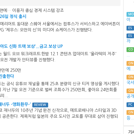
전면에… 이용자 중심 경제 시스템 강조
M
 26일 정식 출시
이...
 JW 메리어트 동대문 스퀘어 서울에서는 컴투스가 서비스하고 에이버튼이
ES
G ‘제우스: 오만의 신’의 미디어 쇼케이스가 진행됐다.
ES
까
돌아도 신화 트랙 보상'...금고 보상 UP
CO
드 오브 워크래프트:한밤 12.1 콘텐츠 업데이트 '울라텍의 저주'
...
 오전 개발자 인터뷰를 진행했다.
ON
에...
만에 250만
 진출한다
ON
국서.
즈는 공식 유튜브 채널을 통해 25초 분량의 신규 티저 영상을 게시했다.
 지난 7일 오전 기준으로 벌써 조회수가 250만회, 좋아요 24만회를
ON
...
공
재너두 -앵화환무-'
PC
REVIEW
도쿄 재너두의 10주년 기념 완전 신작으로, 메트로배니아 스타일과 3D
ON
 공존한다. 제목처럼 일본의 주요 도시인 교토를 무대로 삼아 진행되
등...
기