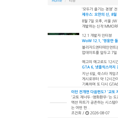
Home
리뷰
‘모두가 즐기는 경쟁’ 
제우스: 오만의 신, 8월
8월 7일 오후, 서울
개발하는 신작 MMORP
12.1 개발자 인터뷰
WoW 12.1, '영웅만 
블리자드엔터테인먼트는 월
업데이트를 앞두고 7일
예고의 예고로도 12시간
GTA 6, 넷플릭스까지
지난 6일, 락스타 게임
게시로부터 약 12시간이
기록하며 또 다시 GTA6의
이런 전개면 다음편도? '교토 
'교토 재너두 -앵화환무-'는 
액션 파트가 공존하는 시스템이
는 어반 판...
조건희 /
2026-08-07