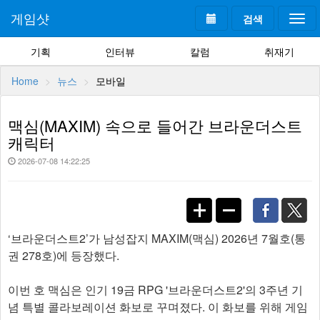
게임샷
검색
Togg
navi
기획
인터뷰
칼럼
취재기
Home
뉴스
모바일
맥심(MAXIM) 속으로 들어간 브라운더스트
캐릭터
2026-07-08 14:22:25
​‘브라운더스트2’가 남성잡지 MAXIM(맥심) 2026년 7월호(통
권 278호)에 등장했다.
이번 호 맥심은 인기 19금 RPG '브라운더스트2'의 3주년 기
념 특별 콜라보레이션 화보로 꾸며졌다. 이 화보를 위해 게임