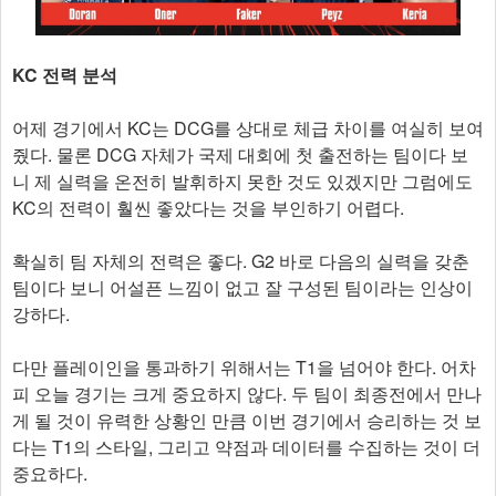
KC 전력 분석
어제 경기에서 KC는 DCG를 상대로 체급 차이를 여실히 보여
줬다. 물론 DCG 자체가 국제 대회에 첫 출전하는 팀이다 보
니 제 실력을 온전히 발휘하지 못한 것도 있겠지만 그럼에도
KC의 전력이 훨씬 좋았다는 것을 부인하기 어렵다.
확실히 팀 자체의 전력은 좋다. G2 바로 다음의 실력을 갖춘
팀이다 보니 어설픈 느낌이 없고 잘 구성된 팀이라는 인상이
강하다.
다만 플레이인을 통과하기 위해서는 T1을 넘어야 한다. 어차
피 오늘 경기는 크게 중요하지 않다. 두 팀이 최종전에서 만나
게 될 것이 유력한 상황인 만큼 이번 경기에서 승리하는 것 보
다는 T1의 스타일, 그리고 약점과 데이터를 수집하는 것이 더
중요하다.