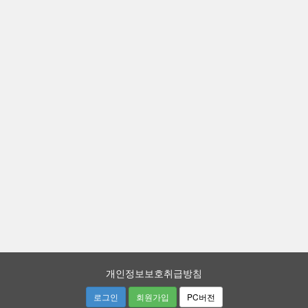
개인정보보호취급방침
로그인
회원가입
PC버전