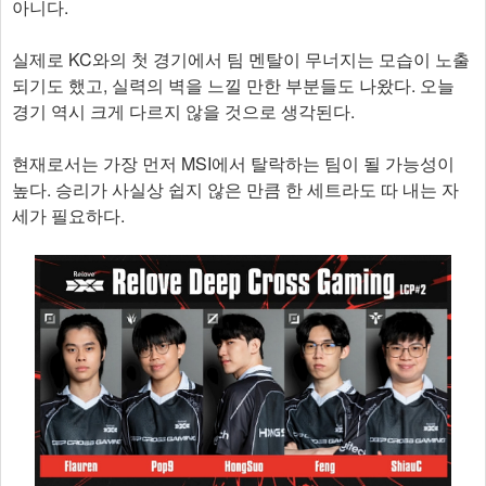
아니다.
실제로 KC와의 첫 경기에서 팀 멘탈이 무너지는 모습이 노출
되기도 했고, 실력의 벽을 느낄 만한 부분들도 나왔다. 오늘
경기 역시 크게 다르지 않을 것으로 생각된다.
현재로서는 가장 먼저 MSI에서 탈락하는 팀이 될 가능성이
높다. 승리가 사실상 쉽지 않은 만큼 한 세트라도 따 내는 자
세가 필요하다.