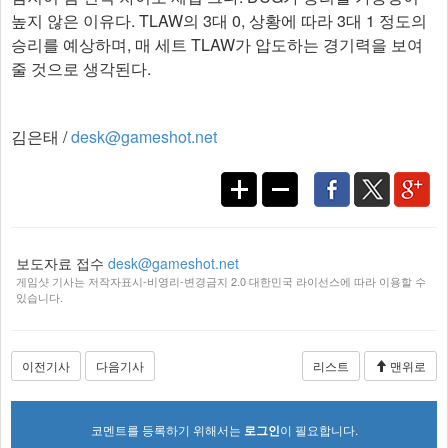
높지 않은 이유다. TLAW의 3대 0, 상황에 따라 3대 1 정도의
승리를 예상하며, 매 세트 TLAW가 압도하는 경기력을 보여
줄 것으로 생각된다.
김은태 /
desk@gameshot.net
보도자료 접수
desk@gameshot.net
게임샷 기사는 저작자표시-비영리-변경금지 2.0 대한민국 라이선스에 따라 이용할 수
있습니다.
이전기사
다음기사
리스트
맨위로
코멘트를 등록하기 위해서는
로그인
이 필요합니다.