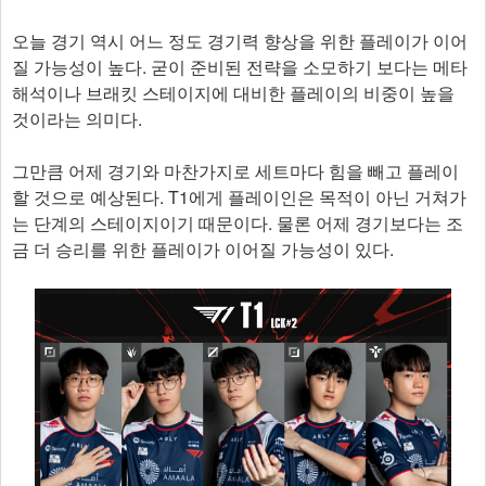
오늘 경기 역시 어느 정도 경기력 향상을 위한 플레이가 이어
질 가능성이 높다. 굳이 준비된 전략을 소모하기 보다는 메타
해석이나 브래킷 스테이지에 대비한 플레이의 비중이 높을
것이라는 의미다.
그만큼 어제 경기와 마찬가지로 세트마다 힘을 빼고 플레이
할 것으로 예상된다. T1에게 플레이인은 목적이 아닌 거쳐가
는 단계의 스테이지이기 때문이다. 물론 어제 경기보다는 조
금 더 승리를 위한 플레이가 이어질 가능성이 있다.