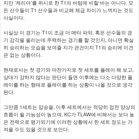
지만 ‘케리아’를 위시로 한 T1의 바텀에 비할 바는 아니다. 모
든 선수들이 T1 선수들과 비교해 체급 차이가 느껴지는 것도
사실이다.
사실상 이 경기는 T1이 조금 더 메타 파악, 혹은 선수들의 경
기 감각을 올리는데 주력하는 경기를 할 것인지, 아니면 확실
히 승리하는 모습을 보여줄 지가 관건이지 T1의 승리에 이견
은 없는 상황이다.
현재로서는 첫 경기와 마찬가지로 첫 세트를 플레이 해 보고,
상대가 강하지 않다는 판단이 들면 이후에는 다소 다양한 플
레이를 하는 형태로 플레이를 하는 상황이 나올 것으로 생각
된다.
그만큼 1세트는 압승을, 이후 세트에서는 적당히 접전 양상의
흐름이 될 가능성이 높으며, KC가 TLAW에 비해서는 보다 높
은 전력으로 평가되기에 이러한 상황에서 한 세트 정도는 가
져올 수도 있을 것으로 보인다.