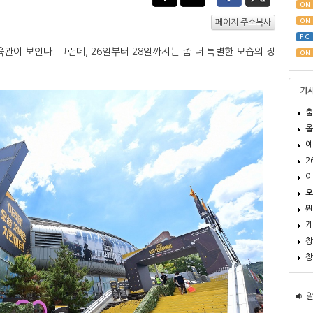
ON
ON
페이지 주소복사
PC
관이 보인다. 그런데, 26일부터 28일까지는 좀 더 특별한 모습의 장
ON
기
출
올
예
2
이
오
뭔
게
창
창