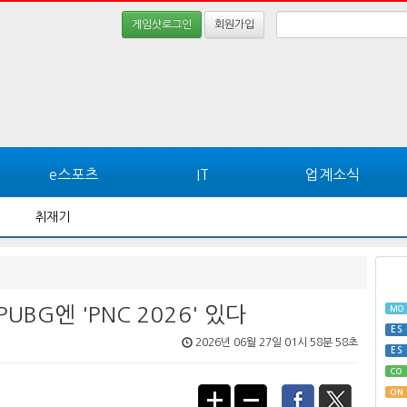
게임샷로그인
회원가입
e스포츠
IT
업계소식
취재기
BG엔 'PNC 2026' 있다
MO
ES
2026년 06월 27일 01시 58분 58초
ES
CO
ON