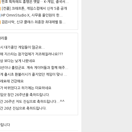
판호 획득해도 흥행은 옛말… K-게임, 중국서...
[컨콜] 크래프톤, 게임스컴에서 신작 5종 공개
HP OmniStudio X, 사무용 올인원의 한...
검은사막, 신규 클래스·최종장·최대레벨 등...
사리플
시 대기중인 게임들이 많군요...
해 지스타는 참가업체가 저조해질려나요???
상 보다는 낮게 나왔네요
6년이나 흘렀군요. 계속 게이머들과 함께 해주...
게 출시초 환불러시가 줄지었던 게임이 맞나 ...
래오래 건강해요
가 바뀌었다고 하기에는 미묘하네요
임샷 창간 26주년을 축하드립니다.
간 26주년 저도 진심으로 축하드립니다...^^
간 26년 진심으로 축하드립니다.
알립니다