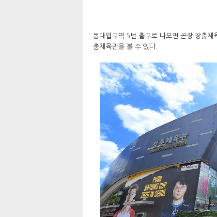
동대입구역 5번 출구로 나오면 곧장 장충체육
충체육관을 볼 수 있다.