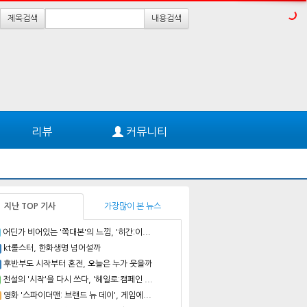
제목검색
내용검색
리뷰
커뮤니티
지난 TOP 기사
가장많이 본 뉴스
어딘가 비어있는 '쪽대본'의 느낌, '히간:이...
kt롤스터, 한화생명 넘어설까
후반부도 시작부터 혼전, 오늘은 누가 웃을까
전설의 '시작'을 다시 쓰다, '헤일로:캠페인 ...
영화 '스파이더맨: 브랜드 뉴 데이', 게임에...