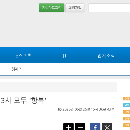
게임샷로그인
회원가입
e스포츠
IT
업계소식
취재기
3사 모두 '항복'
ON
MO
2026년 06월 26일 15시 36분 43초
ON
ON
ON