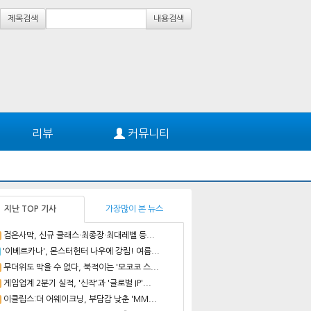
제목검색
내용검색
리뷰
커뮤니티
지난 TOP 기사
가장많이 본 뉴스
검은사막, 신규 클래스·최종장·최대레벨 등...
'이베르카나', 몬스터헌터 나우에 강림! 여름...
무더위도 막을 수 없다, 북적이는 '모코코 스...
게임업계 2분기 실적, '신작'과 '글로벌 IP'...
이클립스:더 어웨이크닝, 부담감 낮춘 'MM...