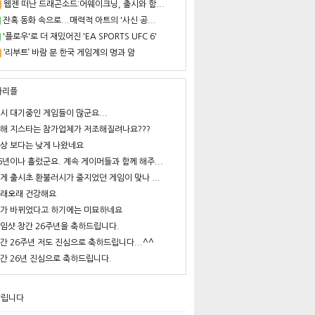
웹젠 떠난 드래곤소드:어웨이크닝, 출시와 함...
잔혹 동화 속으로...매력적 아트의 '사신 공...
'플로우'로 더 재밌어진 'EA SPORTS UFC 6'
‘리부트’ 바람 분 한국 게임계의 명과 암
사리플
시 대기중인 게임들이 많군요...
해 지스타는 참가업체가 저조해질려나요???
상 보다는 낮게 나왔네요
6년이나 흘렀군요. 계속 게이머들과 함께 해주...
게 출시초 환불러시가 줄지었던 게임이 맞나 ...
래오래 건강해요
가 바뀌었다고 하기에는 미묘하네요
임샷 창간 26주년을 축하드립니다.
간 26주년 저도 진심으로 축하드립니다...^^
간 26년 진심으로 축하드립니다.
알립니다