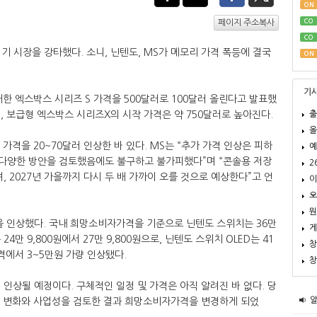
ON
CO
페이지 주소복사
CO
기 시장을 강타했다. 소니, 닌텐도, MS가 메모리 가격 폭등에 결국
ON
기
탑재한 엑스박스 시리즈 S 가격을 500달러로 100달러 올린다고 발표했
출
르며, 보급형 엑스박스 시리즈X의 시작 가격은 약 750달러로 높아진다.
올
 가격을 20~70달러 인상한 바 있다. MS는 “추가 가격 인상은 피하
예
 다양한 방안을 검토했음에도 불구하고 불가피했다”며 “콘솔용 저장
2
, 2027년 가을까지 다시 두 배 가까이 오를 것으로 예상한다”고 언
이
오
뭔
격을 인상했다. 국내 희망소비자가격을 기준으로 닌텐도 스위치는 36만
게
만 9,800원에서 27만 9,800원으로, 닌텐도 스위치 OLED는 41
창
가격에서 3~5만원 가량 인상됐다.
창
 인상될 예정이다. 구체적인 일정 및 가격은 아직 알려진 바 없다. 당
 변화와 사업성을 검토한 결과 희망소비자가격을 변경하게 되었