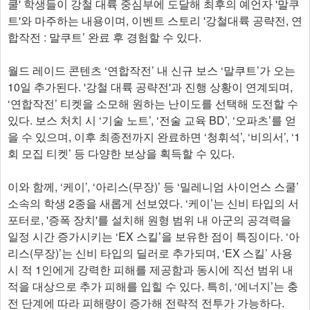
쿨' 학생들이 강철 대륙 중심부에 도달해 최후의 예언자 '말쿠
트'와 마주하는 내용이며, 이벤트 스토리 '강철대륙 공략전, 연
합작전 : 말쿠트’ 완료 후 경험할 수 있다.
월드 레이드 콘텐츠 ‘연합작전’ 내 신규 보스 ‘말쿠트’가 오는
10일 추가된다. '강철 대륙 공략전'과 진행 상황이 연계되며,
‘연합작전’ 티켓을 소모해 원하는 난이도를 선택해 도전할 수
있다. 보스 처치 시 ‘기술 노트’, ‘전술 교육 BD’, ‘오파츠’를 얻
을 수 있으며, 이후 최종전까지 완료하면 ‘청휘석’, ‘비의서’, ‘1
회 모집 티켓’ 등 다양한 보상을 획득할 수 있다.
이와 함께, ‘케이’, ‘아리스(무장)’ 등 ‘밀레니엄 사이언스 스쿨’
소속의 학생 2종을 새롭게 선보였다. ‘케이’는 신비 타입의 서
포터로, '증폭 장치'를 설치해 원형 범위 내 아군의 공격력을
일정 시간 증가시키는 ‘EX 스킬’을 보유한 점이 특징이다. ‘아
리스(무장)’는 신비 타입의 딜러로 추가되며, ‘EX 스킬’ 사용
시 적 1인에게 강력한 피해를 제공함과 동시에 직선 범위 내
적을 대상으로 추가 피해를 입힐 수 있다. 특히, ‘에너지’는 충
전 단계에 따라 피해량이 증가해 전략적 전투가 가능하다.