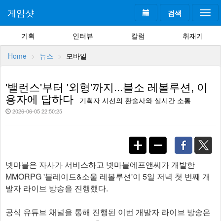
게임샷
검색
Togg
navi
기획
인터뷰
칼럼
취재기
Home
뉴스
모바일
'밸런스'부터 '외형'까지...블소 레볼루션, 이
용자에 답하다
기획자 시선의 환술사와 실시간 소통
2026-06-05 22:50:25
넷마블은 자사가 서비스하고 넷마블에프앤씨가 개발한
MMORPG '블레이드&소울 레볼루션'이 5일 저녁 첫 번째 개
발자 라이브 방송을 진행했다.
공식 유튜브 채널을 통해 진행된 이번 개발자 라이브 방송은