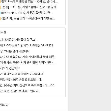
판호 획득해도 흥행은 옛말… K-게임, 중국서...
[컨콜] 크래프톤, 게임스컴에서 신작 5종 공개
HP OmniStudio X, 사무용 올인원의 한...
검은사막, 신규 클래스·최종장·최대레벨 등...
사리플
시 대기중인 게임들이 많군요...
해 지스타는 참가업체가 저조해질려나요???
상 보다는 낮게 나왔네요
6년이나 흘렀군요. 계속 게이머들과 함께 해주...
게 출시초 환불러시가 줄지었던 게임이 맞나 ...
래오래 건강해요
가 바뀌었다고 하기에는 미묘하네요
임샷 창간 26주년을 축하드립니다.
간 26주년 저도 진심으로 축하드립니다...^^
간 26년 진심으로 축하드립니다.
알립니다