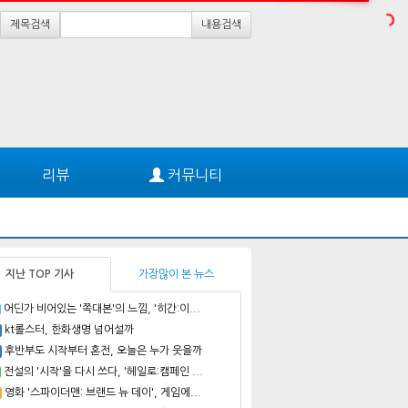
제목검색
내용검색
리뷰
커뮤니티
지난 TOP 기사
가장많이 본 뉴스
어딘가 비어있는 '쪽대본'의 느낌, '히간:이...
kt롤스터, 한화생명 넘어설까
후반부도 시작부터 혼전, 오늘은 누가 웃을까
전설의 '시작'을 다시 쓰다, '헤일로:캠페인 ...
영화 '스파이더맨: 브랜드 뉴 데이', 게임에...