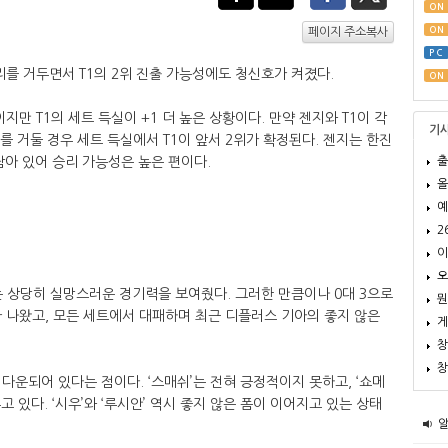
ON
ON
페이지 주소복사
PC
승리를 거두면서 T1의 2위 진출 가능성에도 청신호가 켜졌다.
ON
이지만 T1의 세트 득실이 +1 더 높은 상황이다. 만약 젠지와 T1이 각
기
리를 거둘 경우 세트 득실에서 T1이 앞서 2위가 확정된다. 젠지는 한진
출
남아 있어 승리 가능성은 높은 편이다.
올
예
2
이
오
 상당히 실망스러운 경기력을 보여줬다. 그러한 만큼이나 0대 3으로
뭔
 나왔고, 모든 세트에서 대패하며 최근 디플러스 기아의 좋지 않은
게
창
창
다운되어 있다는 점이다. ‘스매쉬’는 전혀 긍정적이지 못하고, ‘쇼메
 있다. ‘시우’와 ‘루시안’ 역시 좋지 않은 폼이 이어지고 있는 상태