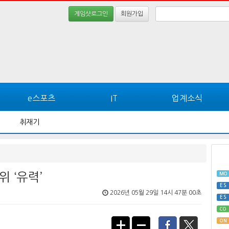
게임샷로그인
회원가입
e스포츠
IT
업계소식
취재기
위 ‘유력’
MO
ES
2026년 05월 29일 14시 47분 00초
ES
CO
ON