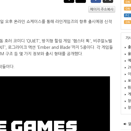
ON
ON
페이지 주소복사
PC
14일 오후 온라인 쇼케이스를 통해 라인게임즈의 향후 출시예정 신작
ON
기
러 코미디 'QUIET', 방치형 힐링 게임 '햄스터 톡', 비주얼노벨
출
XIT', 로그라이크 액션 'Ember and Blade'까지 5종이다. 각 게임들
M 구조 등 몇 가지 정보와 출시 형태를 공개했다.
올
예
작들이다.
2
이
오
뭔
게
창
창