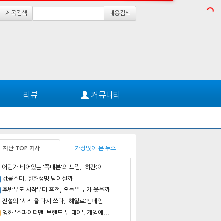
제목검색
내용검색
리뷰
커뮤니티
지난 TOP 기사
가장많이 본 뉴스
어딘가 비어있는 '쪽대본'의 느낌, '히간:이...
kt롤스터, 한화생명 넘어설까
후반부도 시작부터 혼전, 오늘은 누가 웃을까
전설의 '시작'을 다시 쓰다, '헤일로:캠페인 ...
영화 '스파이더맨: 브랜드 뉴 데이', 게임에...