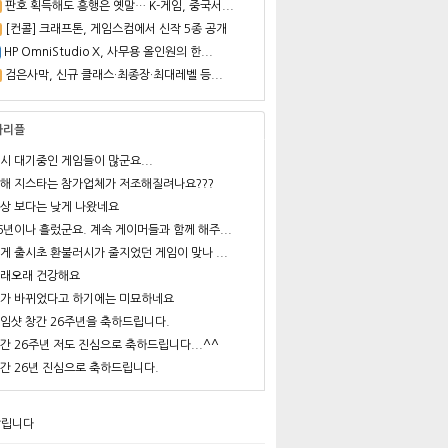
판호 획득해도 흥행은 옛말… K-게임, 중국서...
[컨콜] 크래프톤, 게임스컴에서 신작 5종 공개
HP OmniStudio X, 사무용 올인원의 한...
검은사막, 신규 클래스·최종장·최대레벨 등...
사리플
시 대기중인 게임들이 많군요...
해 지스타는 참가업체가 저조해질려나요???
상 보다는 낮게 나왔네요
6년이나 흘렀군요. 계속 게이머들과 함께 해주...
게 출시초 환불러시가 줄지었던 게임이 맞나 ...
래오래 건강해요
가 바뀌었다고 하기에는 미묘하네요
임샷 창간 26주년을 축하드립니다.
간 26주년 저도 진심으로 축하드립니다...^^
간 26년 진심으로 축하드립니다.
알립니다