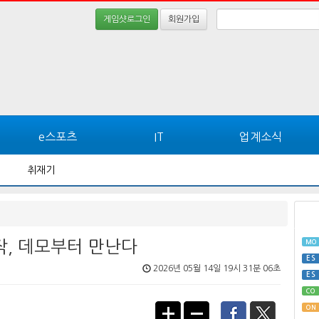
게임샷로그인
회원가입
e스포츠
IT
업계소식
취재기
, 데모부터 만난다
MO
ES
2026년 05월 14일 19시 31분 06초
ES
CO
ON