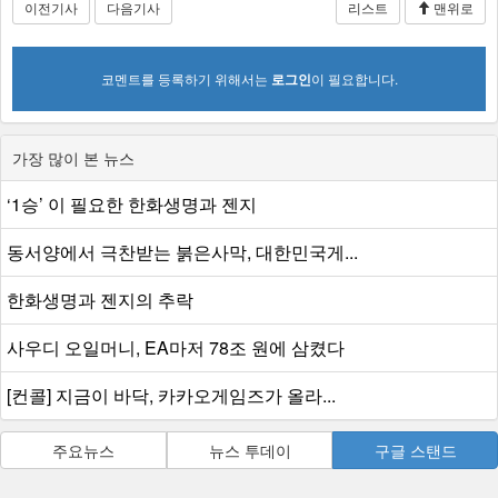
이전기사
다음기사
리스트
맨위로
코멘트를 등록하기 위해서는
로그인
이 필요합니다.
가장 많이 본 뉴스
‘1승’ 이 필요한 한화생명과 젠지
동서양에서 극찬받는 붉은사막, 대한민국게...
한화생명과 젠지의 추락
사우디 오일머니, EA마저 78조 원에 삼켰다
[컨콜] 지금이 바닥, 카카오게임즈가 올라...
주요뉴스
뉴스 투데이
구글 스탠드