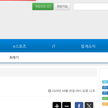
게임샷로그인
회원가입
e스포츠
IT
업계소식
취재기
MO
ES
2026년 04월 05일 09시 42분 22초
ES
CO
ON