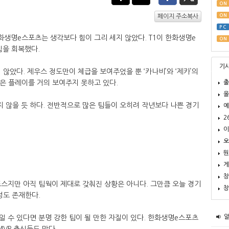
ON
ON
페이지 주소복사
PC
한화생명e스포츠는 생각보다 힘이 그리 세지 않았다. T1이 한화생명e
ON
심을 회복했다.
기
않았다. 제우스 정도만이 체급을 보여주었을 뿐 ‘카나비’와 ‘제카’의
출
좋은 플레이를 거의 보여주지 못하고 있다.
올
 않을 듯 하다. 전반적으로 많은 팀들이 오히려 작년보다 나쁜 경기
예
2
이
오
뭔
게
창
스지만 아직 팀웍이 제대로 갖춰진 상황은 아니다. 그만큼 오늘 경기
창
성도 존재한다.
 수 있다면 분명 강한 팀이 될 만한 자질이 있다. 한화생명e스포츠
MVP 출신들도 많다.