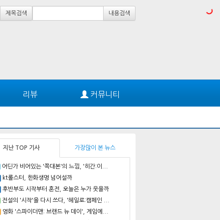
제목검색
내용검색
리뷰
커뮤니티
지난 TOP 기사
가장많이 본 뉴스
어딘가 비어있는 '쪽대본'의 느낌, '히간:이...
kt롤스터, 한화생명 넘어설까
후반부도 시작부터 혼전, 오늘은 누가 웃을까
전설의 '시작'을 다시 쓰다, '헤일로:캠페인 ...
영화 '스파이더맨: 브랜드 뉴 데이', 게임에...