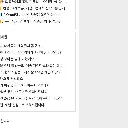
판호 획득해도 흥행은 옛말… K-게임, 중국서...
[컨콜] 크래프톤, 게임스컴에서 신작 5종 공개
HP OmniStudio X, 사무용 올인원의 한...
검은사막, 신규 클래스·최종장·최대레벨 등...
사리플
시 대기중인 게임들이 많군요...
해 지스타는 참가업체가 저조해질려나요???
상 보다는 낮게 나왔네요
6년이나 흘렀군요. 계속 게이머들과 함께 해주...
게 출시초 환불러시가 줄지었던 게임이 맞나 ...
래오래 건강해요
가 바뀌었다고 하기에는 미묘하네요
임샷 창간 26주년을 축하드립니다.
간 26주년 저도 진심으로 축하드립니다...^^
간 26년 진심으로 축하드립니다.
알립니다