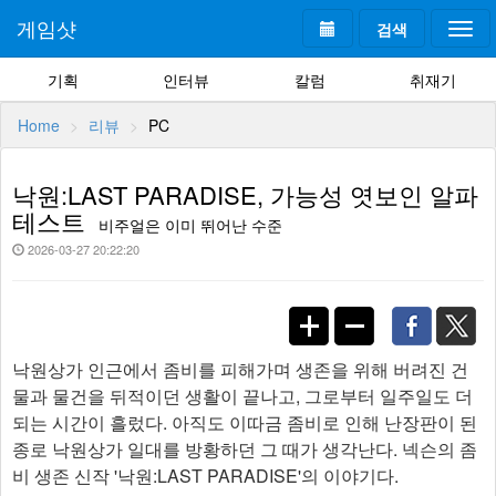
게임샷
검색
Togg
navi
기획
인터뷰
칼럼
취재기
Home
리뷰
PC
낙원:LAST PARADISE, 가능성 엿보인 알파
테스트
비주얼은 이미 뛰어난 수준
2026-03-27 20:22:20
낙원상가 인근에서 좀비를 피해가며 생존을 위해 버려진 건
물과 물건을 뒤적이던 생활이 끝나고, 그로부터 일주일도 더
되는 시간이 흘렀다. 아직도 이따금 좀비로 인해 난장판이 된
종로 낙원상가 일대를 방황하던 그 때가 생각난다. 넥슨의 좀
비 생존 신작 '낙원:LAST PARADISE'의 이야기다.