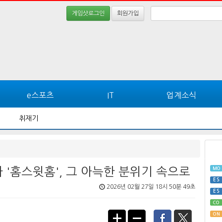
게임샷로그인
회원가입
e스포츠
IT
업계소식
취재기
'홈스윗홈', 그 아늑한 분위기 속으로
MO
ES
2026년 02월 27일 18시 50분 49초
ES
CO
ON