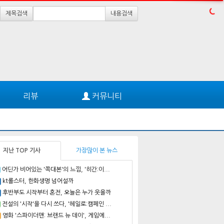
제목검색
내용검색
리뷰
커뮤니티
지난 TOP 기사
가장많이 본 뉴스
어딘가 비어있는 '쪽대본'의 느낌, '히간:이...
kt롤스터, 한화생명 넘어설까
후반부도 시작부터 혼전, 오늘은 누가 웃을까
전설의 '시작'을 다시 쓰다, '헤일로:캠페인 ...
영화 '스파이더맨: 브랜드 뉴 데이', 게임에...