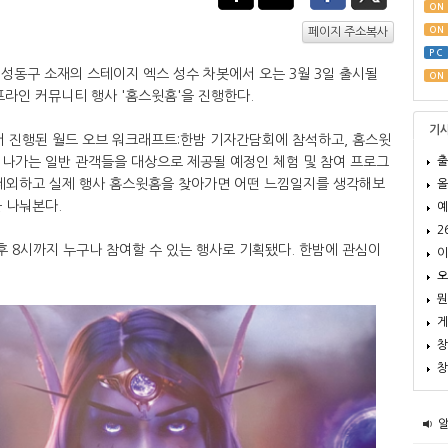
ON
ON
페이지 주소복사
PC
성동구 소재의 스테이지 엑스 성수 차봇에서 오는 3월 3일 출시될
ON
프라인 커뮤니티 행사 '홈스윗홈'을 진행한다.
기
서 진행된 월드 오브 워크래프트:한밤 기자간담회에 참석하고, 홈스윗
출
지나가는 일반 관객들을 대상으로 제공될 예정인 체험 및 참여 프로그
 제외하고 실제 행사 홈스윗홈을 찾아가면 어떤 느낌일지를 생각해보
올
 나눠본다.
예
2
오후 8시까지 누구나 참여할 수 있는 행사로 기획됐다. 한밤에 관심이
이
오
뭔
게
창
창