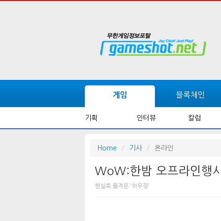
블록체인
게임
기획
인터뷰
칼럼
Home
기사
온라인
WoW:한밤 오프라인행사 
현실로 옮겨온 '하우징'