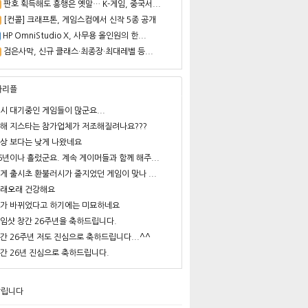
판호 획득해도 흥행은 옛말… K-게임, 중국서...
[컨콜] 크래프톤, 게임스컴에서 신작 5종 공개
HP OmniStudio X, 사무용 올인원의 한...
검은사막, 신규 클래스·최종장·최대레벨 등...
사리플
시 대기중인 게임들이 많군요...
해 지스타는 참가업체가 저조해질려나요???
상 보다는 낮게 나왔네요
6년이나 흘렀군요. 계속 게이머들과 함께 해주...
게 출시초 환불러시가 줄지었던 게임이 맞나 ...
래오래 건강해요
가 바뀌었다고 하기에는 미묘하네요
임샷 창간 26주년을 축하드립니다.
간 26주년 저도 진심으로 축하드립니다...^^
간 26년 진심으로 축하드립니다.
알립니다