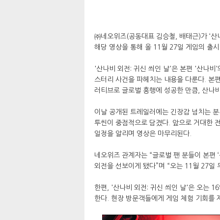
㈜네오위즈(공동대표 김승철, 배태근)가 ‘산나
해당 영상을 통해 올 11월 27일 게임의 출
'산나비 외전: 귀신 씌인 날'은 본편 '산나비
스터리 사건을 파헤치는 내용을 다룬다. 본
러티브로 글로벌 흥행에 성공한 만큼, 산나
이날 공개된 트레일러에는 긴장감 넘치는 분
투씬이 중점적으로 담겼다. 앞으로 거대한 전
일정을 알리며 영상은 마무리된다.
네오위즈 관계자는 “글로벌 팬 분들이 본편 
외전을 선보이게 됐다”며 “오는 11월 27일
한편, '산나비 외전: 귀신 씌인 날'은 오는 
한다. 현장 방문객들에게 게임 체험 기회를 제