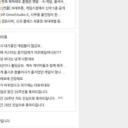
판호 획득해도 흥행은 옛말… K-게임, 중국서...
[컨콜] 크래프톤, 게임스컴에서 신작 5종 공개
HP OmniStudio X, 사무용 올인원의 한...
검은사막, 신규 클래스·최종장·최대레벨 등...
사리플
시 대기중인 게임들이 많군요...
해 지스타는 참가업체가 저조해질려나요???
상 보다는 낮게 나왔네요
6년이나 흘렀군요. 계속 게이머들과 함께 해주...
게 출시초 환불러시가 줄지었던 게임이 맞나 ...
래오래 건강해요
가 바뀌었다고 하기에는 미묘하네요
임샷 창간 26주년을 축하드립니다.
간 26주년 저도 진심으로 축하드립니다...^^
간 26년 진심으로 축하드립니다.
알립니다