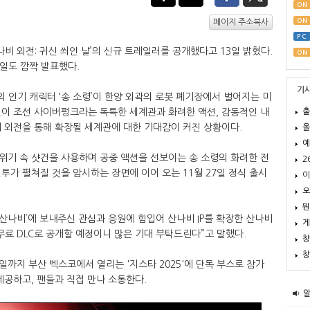
ON
ON
페이지 주소복사
PC
비 외전: 귀신 씌인 날’의 신규 트레일러를 공개했다고 13일 밝혔다.
ON
시일도 깜짝 발표했다.
기
'의 인기 캐릭터 ‘송 소령’이 한양 외곽의 로봇 폐기장에서 벌어지는 미
출
편이 조선 사이버펑크라는 독특한 세계관과 화려한 액션, 감동적인 내
비 외전을 통해 확장될 세계관에 대한 기대감이 커진 상황이다.
올
예
위기 속 샷건을 사용하며 공중 액션을 선보이는 송 소령의 화려한 전
2
투가 펼쳐질 것을 암시하는 장면에 이어 오는 11월 27일 정식 출시
이
오
뭔
‘산나비’에 보내주신 관심과 응원에 힘입어 산나비 IP를 확장한 산나비
게
 무료 DLC로 공개할 예정이니 많은 기대 부탁드린다”고 말했다.
창
창
16일까지 부산 벡스코에서 열리는 '지스타 2025'에 단독 부스로 참가
공하고, 팬들과 직접 만나 소통한다. ​