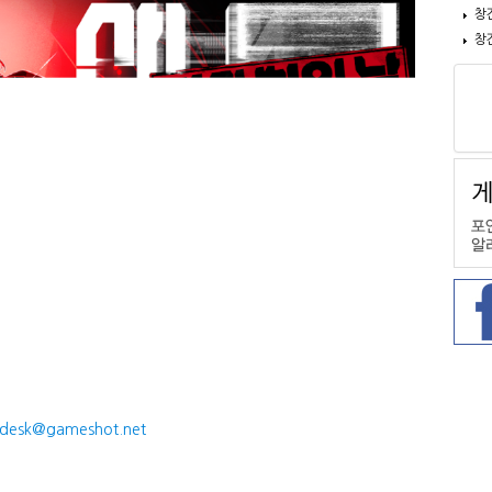
창
창
desk@gameshot.net