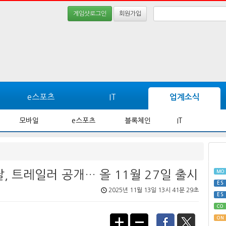
게임샷로그인
회원가입
e스포츠
IT
업계소식
모바일
e스포츠
블록체인
IT
날, 트레일러 공개… 올 11월 27일 출시
MO
ES
2025년 11월 13일 13시 41분 29초
ES
CO
ON