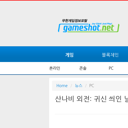
블록체인
게임
온라인
콘솔
PC
Home
뉴스
PC
산나비 외전: 귀신 씌인 