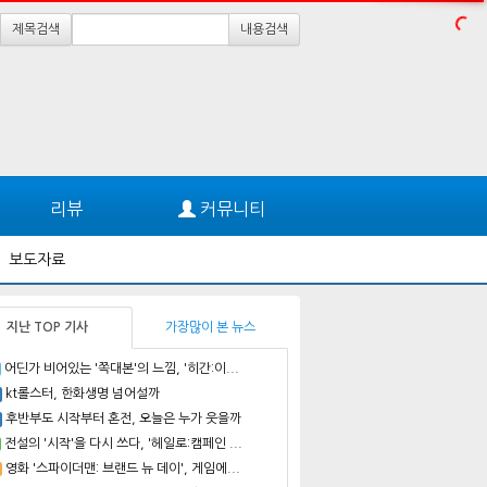
제목검색
내용검색
리뷰
커뮤니티
보도자료
지난 TOP 기사
가장많이 본 뉴스
어딘가 비어있는 '쪽대본'의 느낌, '히간:이...
kt롤스터, 한화생명 넘어설까
후반부도 시작부터 혼전, 오늘은 누가 웃을까
전설의 '시작'을 다시 쓰다, '헤일로:캠페인 ...
영화 '스파이더맨: 브랜드 뉴 데이', 게임에...