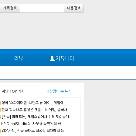
제목검색
내용검색
리뷰
커뮤니티
지난 TOP 기사
가장많이 본 뉴스
영화 '스파이더맨: 브랜드 뉴 데이', 게임에...
판호 획득해도 흥행은 옛말… K-게임, 중국서...
[컨콜] 크래프톤, 게임스컴에서 신작 5종 공개
HP OmniStudio X, 사무용 올인원의 한...
검은사막, 신규 클래스·최종장·최대레벨 등...