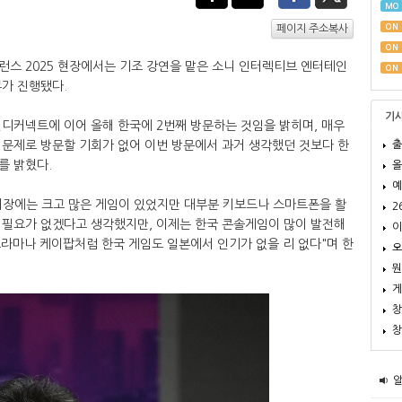
MO
ON
페이지 주소복사
ON
런스 2025 현장에서는 기조 강연을 맡은 소니 인터렉티브 엔터테인
ON
뷰가 진행됐다.
기
디커넥트에 이어 올해 한국에 2번째 방문하는 것임을 밝히며, 매우
출
 문제로 방문할 기회가 없어 이번 방문에서 과거 생각했던 것보다 한
를 밝혔다.
올
예
 회장에는 크고 많은 게임이 있었지만 대부분 키보드나 스마트폰을 활
2
 필요가 없겠다고 생각했지만, 이제는 한국 콘솔게임이 많이 발전해
이
드라마나 케이팝처럼 한국 게임도 일본에서 인기가 없을 리 없다"며 한
오
뭔
게
창
창