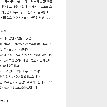
'이베르카나', 몬스터헌터 나우에 강림! 여름...
무더위도 막을 수 없다, 북적이는 '모코코 스...
게임업계 2분기 실적, '신작'과 '글로벌 IP'...
이클립스:더 어웨이크닝, 부담감 낮춘 'MM...
사리플
시 대기중인 게임들이 많군요...
해 지스타는 참가업체가 저조해질려나요???
상 보다는 낮게 나왔네요
6년이나 흘렀군요. 계속 게이머들과 함께 해주...
게 출시초 환불러시가 줄지었던 게임이 맞나 ...
래오래 건강해요
가 바뀌었다고 하기에는 미묘하네요
임샷 창간 26주년을 축하드립니다.
간 26주년 저도 진심으로 축하드립니다...^^
간 26년 진심으로 축하드립니다.
알립니다