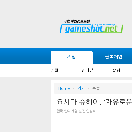
블록체인
게임
기획
인터뷰
칼럼
Home
기사
콘솔
요시다 슈헤이, '자유로운
한국 인디 게임 발전 인상적