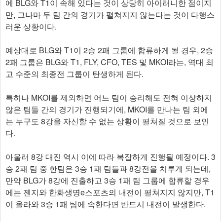
에 BLG와 T1이 속해 있다는 것이 상당히 아이러니한 점이지
만, 그나마 두 팀 간의 경기가 펼쳐지지 않는다는 것이 다행스
러운 상황이다.
예상대로 BLG와 T1이 2승 2패 그룹에 합류하게 될 경우, 2승
2패 그룹은 BLG와 T1, FLY, CFO, TES 및 MKOI라는, 역대 최
고 수준의 최종전 그룹이 탄생하게 된다.
특히나 MKOI를 제외하면 어느 팀이 승리해도 전혀 이상하지
않은 팀들 간의 경기가 진행되기에, MKOI를 만나는 팀 외에
는 누구도 8강을 자신할 수 없는 상황이 펼쳐질 것으로 보인
다.
아울러 8강 대진 역시 이에 따라 복잡하게 진행될 예정이다. 3
승 2패 팀 중 한팀은 3승 1패 팀들과 8강전을 치루게 되는데,
만약 BLG가 8강에 진출하고 3승 1패 팀 그룹에 합류할 경우
에는 젠지와 한화생명e스포츠의 내전이 펼쳐지지 않지만, T1
이 올라와 3승 1패 팀에 속한다면 반드시 내전이 발생한다.