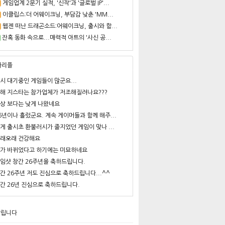
게임업계 2분기 실적, '신작'과 '글로벌 IP'...
이클립스:더 어웨이크닝, 부담감 낮춘 'MM...
웹젠 떠난 드래곤소드:어웨이크닝, 출시와 함...
잔혹 동화 속으로...매력적 아트의 '사신 공...
사리플
시 대기중인 게임들이 많군요...
해 지스타는 참가업체가 저조해질려나요???
상 보다는 낮게 나왔네요
6년이나 흘렀군요. 계속 게이머들과 함께 해주...
게 출시초 환불러시가 줄지었던 게임이 맞나 ...
래오래 건강해요
가 바뀌었다고 하기에는 미묘하네요
임샷 창간 26주년을 축하드립니다.
간 26주년 저도 진심으로 축하드립니다...^^
간 26년 진심으로 축하드립니다.
알립니다