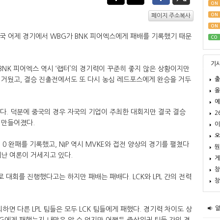
ON
ON
페이지 주소복사
ON
 결국 어제 경기에서 WBG가 BNK 피어엑스에게 패배를 기록했기 때문
CO
기
BNK 피어엑스 역시 ‘랩터’의 경기력이 꾸준히 좋지 않은 상황이지만
출
를 거뒀고, 결승 진출전에서도 또 다시 농심 레드포스에게 완승을 거두
올
예
됐다. 덕분에 중국의 경우 자국의 기업이 주최한 대회지만 결국 결승
2
 만들어졌다.
이
오
 0 완패를 기록했고, NIP 역시 MVKE와 접전 양상의 경기를 펼쳤다
뭔
비난 여론이 거세지고 있다.
게
창
로 대회를 진행했다고는 하지만 패배는 패배다. LCK와 LPL 간의 전력
창
면 다른 LPL 팀들은 모두 LCK 팀들에게 패했다. 경기력 차이도 상
G에게 패했는지 내막은 알 수 없지만 어쨌든 중상위권 팀들 간의 경