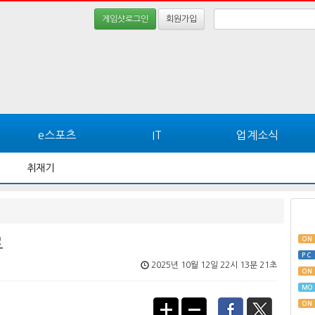
게임샷로그인
회원가입
e스포츠
IT
업계소식
취재기
로
ON
PC
2025년 10월 12일 22시 13분 21초
ON
MO
ON