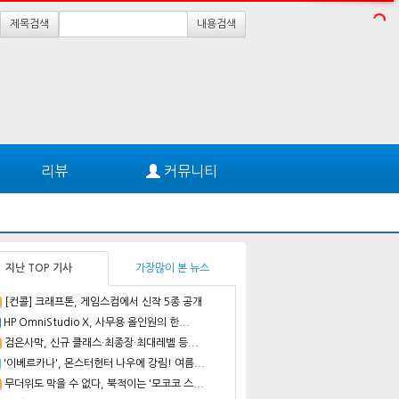
제목검색
내용검색
리뷰
커뮤니티
지난 TOP 기사
가장많이 본 뉴스
[컨콜] 크래프톤, 게임스컴에서 신작 5종 공개
HP OmniStudio X, 사무용 올인원의 한...
검은사막, 신규 클래스·최종장·최대레벨 등...
'이베르카나', 몬스터헌터 나우에 강림! 여름...
무더위도 막을 수 없다, 북적이는 '모코코 스...