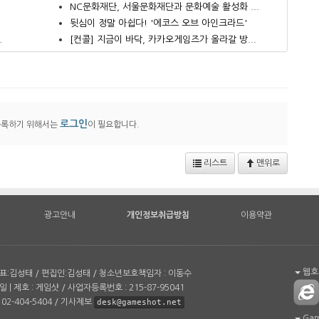
NC문화재단, 서울문화재단과 문화예술 활성화 ...
뒷심이 정말 아쉽다! '에코스 오브 아인크라드'
.
[컨콜] 지금이 바닥, 카카오게임즈가 올라갈 방...
로그인
등록하기 위해서는
이 필요합니다.
리스트
맨위로
광고안내
개인정보취급방침
이용약관
웹호환
| 대표:김성태 / 편집인:김성태 / 청소년보호책임자 : 이동수
일 | 제호 : 게임샷 / 사업자등록번호 : 215-87-95041
02-404-5404 / 기사제보
desk@gameshot.net
Game