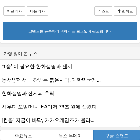
이전기사
다음기사
리스트
맨위로
코멘트를 등록하기 위해서는
로그인
이 필요합니다.
가장 많이 본 뉴스
‘1승’ 이 필요한 한화생명과 젠지
동서양에서 극찬받는 붉은사막, 대한민국게...
한화생명과 젠지의 추락
사우디 오일머니, EA마저 78조 원에 삼켰다
[컨콜] 지금이 바닥, 카카오게임즈가 올라...
주요뉴스
뉴스 투데이
구글 스탠드