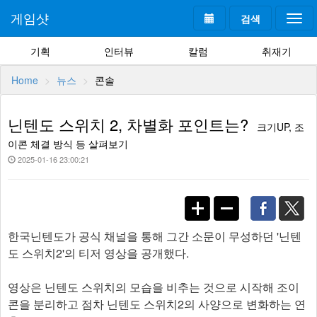
게임샷
검색
Togg
navi
기획
인터뷰
칼럼
취재기
Home
뉴스
콘솔
닌텐도 스위치 2, 차별화 포인트는?
크기UP, 조
이콘 체결 방식 등 살펴보기
2025-01-16 23:00:21
한국닌텐도가 공식 채널을 통해 그간 소문이 무성하던 '닌텐
도 스위치2'의 티저 영상을 공개했다.
영상은 닌텐도 스위치의 모습을 비추는 것으로 시작해 조이
콘을 분리하고 점차 닌텐도 스위치2의 사양으로 변화하는 연