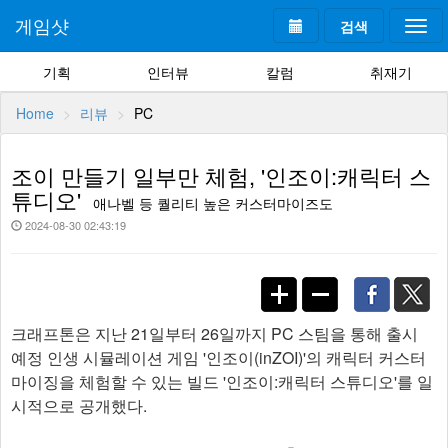
게임샷
검색
Togg
navi
기획
인터뷰
칼럼
취재기
Home
리뷰
PC
조이 만들기 일부만 체험, '인조이:캐릭터 스
튜디오'
애나벨 등 퀄리티 높은 커스터마이즈도
2024-08-30 02:43:19
크래프톤은 지난 21일부터 26일까지 PC 스팀을 통해 출시
예정 인생 시뮬레이션 게임 '인조이(inZOI)'의 캐릭터 커스터
마이징을 체험할 수 있는 빌드 '인조이:캐릭터 스튜디오'를 일
시적으로 공개했다.