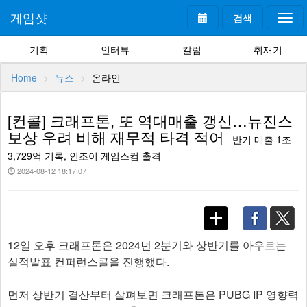
게임샷
검색
Togg
navi
기획
인터뷰
칼럼
취재기
Home
뉴스
온라인
[컨콜] 크래프톤, 또 역대매출 갱신…뉴진스
보상 우려 비해 재무적 타격 적어
반기 매출 1조
3,729억 기록, 인조이 게임스컴 출격
2024-08-12 18:17:07
12일 오후 크래프톤은 2024년 2분기와 상반기를 아우르는
실적발표 컨퍼런스콜을 진행했다.
먼저 상반기 결산부터 살펴보면 크래프톤은 PUBG IP 영향력