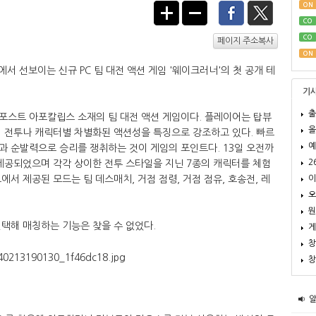
ON
CO
CO
페이지 주소복사
ON
서 선보이는 신규 PC 팀 대전 액션 게임 '웨이크러너'의 첫 공개 테
기
출
포스트 아포칼립스 소재의 팀 대전 액션 게임이다. 플레이어는 탑뷰
올
접 전투나 캐릭터별 차별화된 액션성을 특징으로 강조하고 있다. 빠르
예
과 순발력으로 승리를 쟁취하는 것이 게임의 포인트다. 13일 오전까
2
제공되었으며 각각 상이한 전투 스타일을 지닌 7종의 캐릭터를 체험
이
서 제공된 모드는 팀 데스매치, 거점 점령, 거점 점유, 호송전, 레
오
뭔
택해 매칭하는 기능은 찾을 수 없었다.
게
창
창