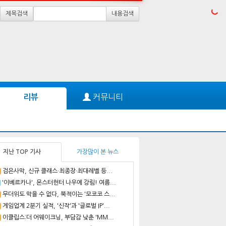
제목검색
내용검색
커뮤니티
리뷰
지난 TOP 기사
가장많이 본 뉴스
검은사막, 신규 클래스·최종장·최대레벨 등...
'이베르카나', 몬스터헌터 나우에 강림! 여름...
무더위도 막을 수 없다, 북적이는 '모코코 스...
게임업계 2분기 실적, '신작'과 '글로벌 IP'...
이클립스:더 어웨이크닝, 부담감 낮춘 'MM...