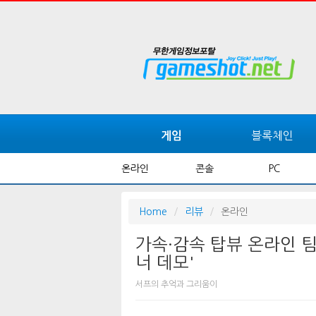
블록체인
게임
온라인
콘솔
PC
Home
리뷰
온라인
가속·감속 탑뷰 온라인 팀
너 데모'
서프의 추억과 그리움이