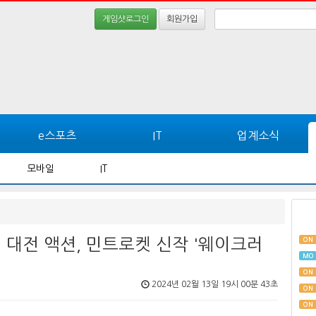
게임샷로그인
회원가입
e스포츠
IT
업계소식
모바일
IT
 대전 액션, 민트로켓 신작 '웨이크러
ON
MO
ON
2024년 02월 13일 19시 00분 43초
ON
ON