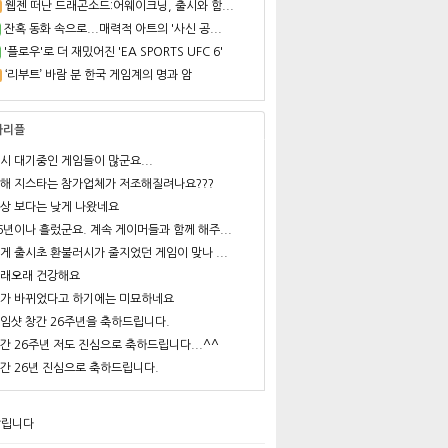
웹젠 떠난 드래곤소드:어웨이크닝, 출시와 함...
잔혹 동화 속으로...매력적 아트의 '사신 공...
'플로우'로 더 재밌어진 'EA SPORTS UFC 6'
‘리부트’ 바람 분 한국 게임계의 명과 암
사리플
시 대기중인 게임들이 많군요...
해 지스타는 참가업체가 저조해질려나요???
상 보다는 낮게 나왔네요
6년이나 흘렀군요. 계속 게이머들과 함께 해주...
게 출시초 환불러시가 줄지었던 게임이 맞나 ...
래오래 건강해요
가 바뀌었다고 하기에는 미묘하네요
임샷 창간 26주년을 축하드립니다.
간 26주년 저도 진심으로 축하드립니다...^^
간 26년 진심으로 축하드립니다.
알립니다