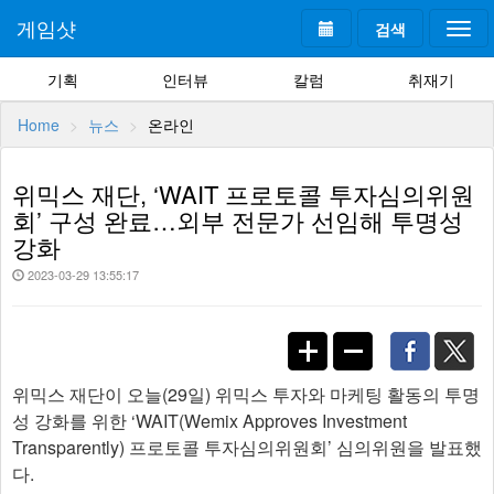
게임샷
검색
Togg
navi
기획
인터뷰
칼럼
취재기
Home
뉴스
온라인
위믹스 재단, ‘WAIT 프로토콜 투자심의위원
회’ 구성 완료…외부 전문가 선임해 투명성
강화
2023-03-29 13:55:17
위믹스 재단이 오늘(29일) 위믹스 투자와 마케팅 활동의 투명
성 강화를 위한 ‘WAIT(Wemix Approves Investment
Transparently) 프로토콜 투자심의위원회’ 심의위원을 발표했
다.