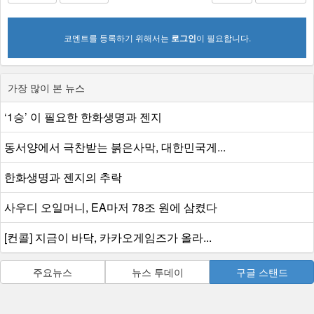
코멘트를 등록하기 위해서는
로그인
이 필요합니다.
가장 많이 본 뉴스
‘1승’ 이 필요한 한화생명과 젠지
동서양에서 극찬받는 붉은사막, 대한민국게...
한화생명과 젠지의 추락
사우디 오일머니, EA마저 78조 원에 삼켰다
[컨콜] 지금이 바닥, 카카오게임즈가 올라...
주요뉴스
뉴스 투데이
구글 스탠드